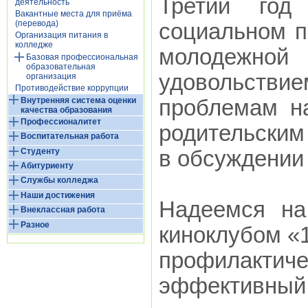
Третий год
деятельность
Вакантные места для приёма
(перевода)
социальном п
Организация питания в
колледже
молодежной 
Базовая профессиональная
образовательная
удовольст
организация
Противодействие коррупции
Внутренняя система оценки
проблемам на
качества образования
Профессионалитет
родительским
Воспитательная работа
Студенту
в обсуждении
Абитуриенту
Службы колледжа
Наши достижения
Надеемся на
Внеклассная работа
Разное
киноклубом «1
профилакт
эффективный 