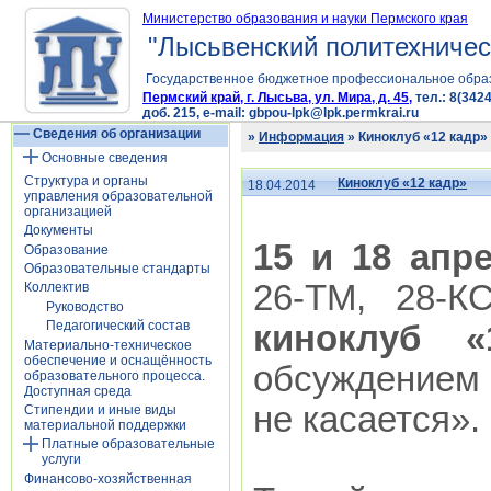
Министерство образования и науки Пермского края
"Лысьвенский политехничес
Государственное бюджетное профессиональное обра
Пермский край, г. Лысьва, ул. Мира, д. 45,
тел.: 8(3424
доб. 215, e-mail: gbpou-lpk@lpk.permkrai.ru
Сведения об организации
»
Информация
» Киноклуб «12 кадр»
Основные сведения
Структура и органы
Киноклуб «12 кадр»
18.04.2014
управления образовательной
организацией
Документы
15 и 18 апр
Образование
Образовательные стандарты
26-ТМ, 28-К
Коллектив
Руководство
Педагогический состав
киноклуб «
Материально-техническое
обеспечение и оснащённость
обсуждением
образовательного процесса.
Доступная среда
не касается».
Стипендии и иные виды
материальной поддержки
Платные образовательные
услуги
Финансово-хозяйственная