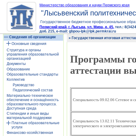
Министерство образования и науки Пермского края
"Лысьвенский политехничес
Государственное бюджетное профессиональное обра
Пермский край, г. Лысьва, ул. Мира, д. 45,
тел.: 8(3424
доб. 215, e-mail: gbpou-lpk@lpk.permkrai.ru
Сведения об организации
» Государственная итоговая аттеста
Основные сведения
Структура и органы
управления образовательной
Программы го
организацией
Документы
аттестации в
Образование
Образовательные стандарты
Коллектив
Руководство
Педагогический состав
Материально-техническое
Специальность 09.02.06 Сетевое и 
обеспечение и оснащённость
образовательного процесса.
Доступная среда
Стипендии и иные виды
материальной поддержки
Специальность 13.02.11 Техническа
Платные образовательные
электрического и электромеханическ
услуги
Финансово-хозяйственная