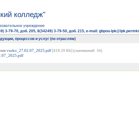
кий колледж"
зовательное учреждение
9) 3-79-70, доб. 205, 8(34249) 3-79-50, доб. 215, e-mail: gbpou-lpk@lpk.permkr
дукции, процессов и услуг (по отраслям)
ания
vsoko_27.02.07_2025.pdf
[418.29 Kb] (cкачиваний: 34)
.07_2025.pdf