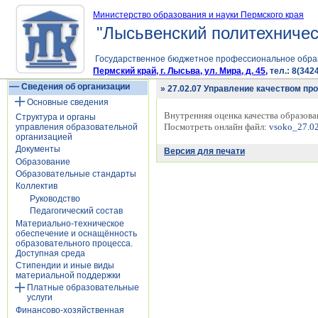
Министерство образования и науки Пермского края
"Лысьвенский политехничес
Государственное бюджетное профессиональное обра
Пермский край, г. Лысьва, ул. Мира, д. 45,
тел.: 8(3424
Сведения об организации
» 27.02.07 Управление качеством про
Основные сведения
Внутренняя оценка качества образов
Структура и органы
Посмотреть онлайн файл:
vsoko_27.02
управления образовательной
организацией
Документы
Версия для печати
Образование
Образовательные стандарты
Коллектив
Руководство
Педагогический состав
Материально-техническое
обеспечение и оснащённость
образовательного процесса.
Доступная среда
Стипендии и иные виды
материальной поддержки
Платные образовательные
услуги
Финансово-хозяйственная