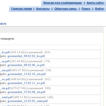
Версия для слабовидящих
|
Карта сайта
Горячая линия
|
Контакты
|
Обратная связь
|
Поиск
|
Войти
ai.ru
стандарты
2_ks.pdf
[450.14 Kb] (cкачиваний: 203)
файл:
gosstandart_09.02.02_ks.pdf
_sa.pdf
[281.44 Kb] (cкачиваний: 179)
файл:
gosstandart_09.02.06_sa.pdf
0_em.pdf
[491.07 Kb] (cкачиваний: 138)
файл:
gosstandart_13.02.10_em.pdf
1_eo.pdf
[448.84 Kb] (cкачиваний: 161)
файл:
gosstandart_13.02.11_eo.pdf
8_tm.pdf
[479.07 Kb] (cкачиваний: 190)
файл:
gosstandart_15.02.08_tm.pdf
5_omd.pdf
[488.51 Kb] (cкачиваний: 146)
файл:
gosstandart_22.02.05_omd.pdf