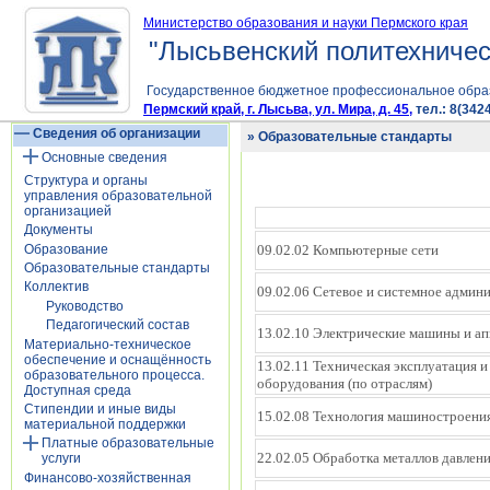
Министерство образования и науки Пермского края
"Лысьвенский политехничес
Государственное бюджетное профессиональное обра
Пермский край, г. Лысьва, ул. Мира, д. 45,
тел.: 8(3424
Сведения об организации
» Образовательные стандарты
Основные сведения
Структура и органы
управления образовательной
организацией
Документы
Образование
09.02.02 Компьютерные сети
Образовательные стандарты
Коллектив
09.02.06 Сетевое и системное админ
Руководство
Педагогический состав
13.02.10 Электрические машины и а
Материально-техническое
обеспечение и оснащённость
13.02.11 Техническая эксплуатация 
образовательного процесса.
оборудования (по отраслям)
Доступная среда
Стипендии и иные виды
15.02.08 Технология машиностроени
материальной поддержки
Платные образовательные
22.02.05 Обработка металлов давлен
услуги
Финансово-хозяйственная