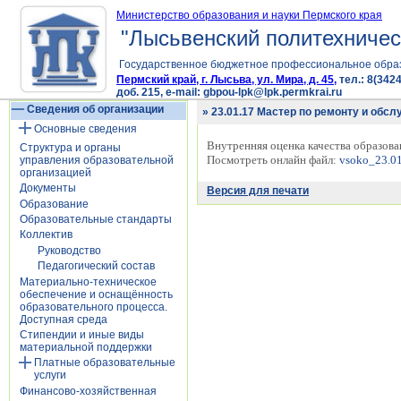
Министерство образования и науки Пермского края
"Лысьвенский политехничес
Государственное бюджетное профессиональное обра
Пермский край, г. Лысьва, ул. Мира, д. 45,
тел.: 8(3424
доб. 215, e-mail: gbpou-lpk@lpk.permkrai.ru
Сведения об организации
» 23.01.17 Мастер по ремонту и об
Основные сведения
Внутренняя оценка качества образов
Структура и органы
Посмотреть онлайн файл:
vsoko_23.01
управления образовательной
организацией
Документы
Версия для печати
Образование
Образовательные стандарты
Коллектив
Руководство
Педагогический состав
Материально-техническое
обеспечение и оснащённость
образовательного процесса.
Доступная среда
Стипендии и иные виды
материальной поддержки
Платные образовательные
услуги
Финансово-хозяйственная