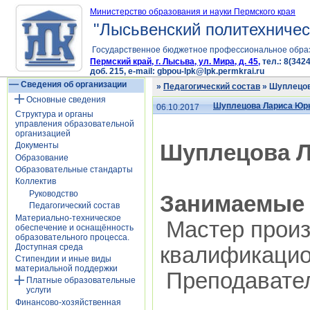
Министерство образования и науки Пермского края
"Лысьвенский политехничес
Государственное бюджетное профессиональное обра
Пермский край, г. Лысьва, ул. Мира, д. 45,
тел.: 8(3424
доб. 215, e-mail: gbpou-lpk@lpk.permkrai.ru
Сведения об организации
»
Педагогический состав
» Шуплецов
Основные сведения
Шуплецова Лариса Юр
06.10.2017
Структура и органы
управления образовательной
организацией
Шуплецова 
Документы
Образование
Образовательные стандарты
Коллектив
Руководство
Занимаемые 
Педагогический состав
Материально-техническое
Мастер произ
обеспечение и оснащённость
образовательного процесса.
Доступная среда
квалификацио
Стипендии и иные виды
материальной поддержки
Преподавате
Платные образовательные
услуги
Финансово-хозяйственная