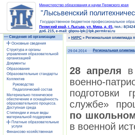
Министерство образования и науки Пермского края
"Лысьвенский политехничес
Государственное бюджетное профессиональное обра
Пермский край, г. Лысьва, ул. Мира, д. 45,
тел.: 8(3424
доб. 215, e-mail: gbpou-lpk@lpk.permkrai.ru
Сведения об организации
»
НИРС
» Региональная олимпиада 
Основные сведения
Структура и органы
Региональная олимпиа
29.04.2014
управления образовательной
организацией
Документы
28 апреля
в 
Образование
Образовательные стандарты
военно-пат
Коллектив
Руководство
Педагогический состав
подготовки 
Материально-техническое
обеспечение и оснащённость
службе» пр
образовательного процесса.
Доступная среда
по школьном
Стипендии и иные виды
материальной поддержки
Платные образовательные
в военной ист
услуги
Финансово-хозяйственная