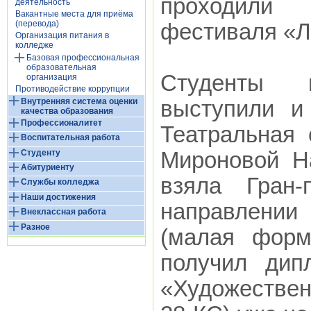
проходили
деятельность
Вакантные места для приёма
(перевода)
фестиваля «Л
Организация питания в
колледже
Базовая профессиональная
образовательная
Студенты 
организация
Противодействие коррупции
Внутренняя система оценки
выступили и
качества образования
Профессионалитет
Театральная 
Воспитательная работа
Студенту
Мироновой Н
Абитуриенту
взяла Гран
Службы колледжа
Наши достижения
направлени
Внеклассная работа
Разное
(малая форм
получил дип
«Художествен