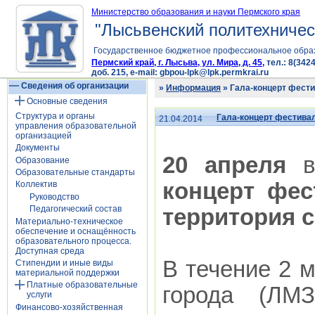
Министерство образования и науки Пермского края
"Лысьвенский политехничес
Государственное бюджетное профессиональное обра
Пермский край, г. Лысьва, ул. Мира, д. 45,
тел.: 8(3424
доб. 215, e-mail: gbpou-lpk@lpk.permkrai.ru
Сведения об организации
»
Информация
» Гала-концерт фести
Основные сведения
Структура и органы
Гала-концерт фестива
21.04.2014
управления образовательной
организацией
Документы
20 апреля
в
Образование
Образовательные стандарты
концерт фес
Коллектив
Руководство
Педагогический состав
территория 
Материально-техническое
обеспечение и оснащённость
образовательного процесса.
Доступная среда
В течение 2 
Стипендии и иные виды
материальной поддержки
Платные образовательные
города (ЛМ
услуги
Финансово-хозяйственная