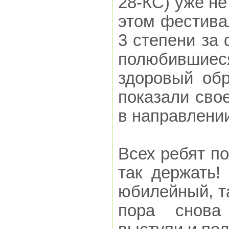
28-КС) уже не
этом фестива
3 степени за 
полюбившие
здоровый об
показали сво
в направлени
Всех ребят п
так держать
юбилейный, та
пора снова 