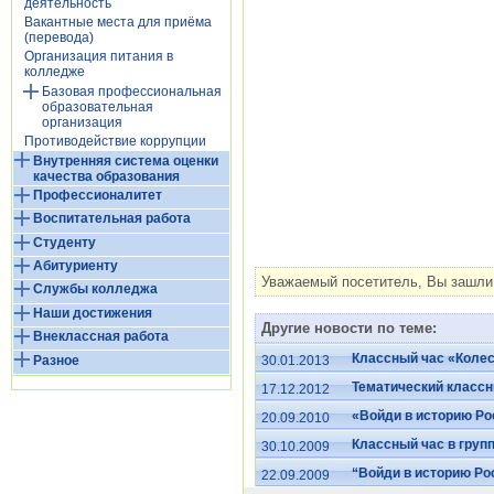
деятельность
Вакантные места для приёма
(перевода)
Организация питания в
колледже
Базовая профессиональная
образовательная
организация
Противодействие коррупции
Внутренняя система оценки
качества образования
Профессионалитет
Воспитательная работа
Студенту
Абитуриенту
Уважаемый посетитель, Вы зашли 
Службы колледжа
Наши достижения
Другие новости по теме:
Внеклассная работа
Классный час «Колес
Разное
30.01.2013
Тематический классн
17.12.2012
«Войди в историю Ро
20.09.2010
Классный час в груп
30.10.2009
“Войди в историю Ро
22.09.2009