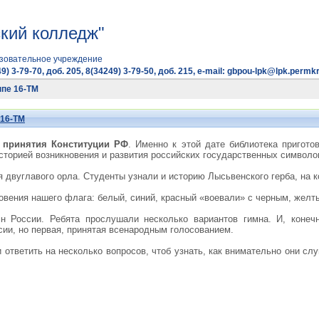
кий колледж"
зовательное учреждение
9) 3-79-70, доб. 205, 8(34249) 3-79-50, доб. 215, e-mail: gbpou-lpk@lpk.permkr
ппе 16-ТМ
 16-ТМ
е принятия Конституции РФ
. Именно к этой дате библиотека пригот
сторией возникновения и развития российских государственных символо
я двуглавого орла. Студенты узнали и историю Лысьвенского герба, на 
овения нашего флага: белый, синий, красный «воевали» с черным, желт
мн России. Ребята прослушали несколько вариантов гимна. И, коне
сии, но первая, принятая всенародным голосованием.
ответить на несколько вопросов, чтоб узнать, как внимательно они с