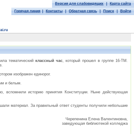
Версия для слабовидящих
|
Карта сайта
Горячая линия
|
Контакты
|
Обратная связь
|
Поиск
|
Войти
ai.ru
овила тематический
классный час
, который прошел в группе 16-ТМ.
в.
котором изображен единорог.
ым и белым.
чно, вспомнили историю принятия Конституции. Ныне действующая
лушали материал. За правильный ответ студенты получили небольшие
Черепенина Елена Валентиновна,
заведующая библиотекой колледжа