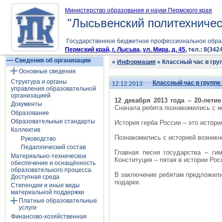
Министерство образования и науки Пермского края
"Лысьвенский политехничес
Государственное бюджетное профессиональное обра
Пермский край, г. Лысьва, ул. Мира, д. 45,
тел.: 8(3424
Сведения об организации
»
Информация
» Классный час в гру
Основные сведения
Структура и органы
Классный час в группе
12.12.2013
управления образовательной
организацией
12 декабря 2013 года – 20-лети
Документы
Сначала ребята познакомились с и
Образование
Образовательные стандарты
История герба России – это истори
Коллектив
Познакомились с историей возникн
Руководство
Педагогический состав
Главная песня государства – ги
Материально-техническое
Конституция – пятая в истории Рос
обеспечение и оснащённость
образовательного процесса.
В заключение ребятам предложили 
Доступная среда
подарки.
Стипендии и иные виды
материальной поддержки
Платные образовательные
услуги
Финансово-хозяйственная