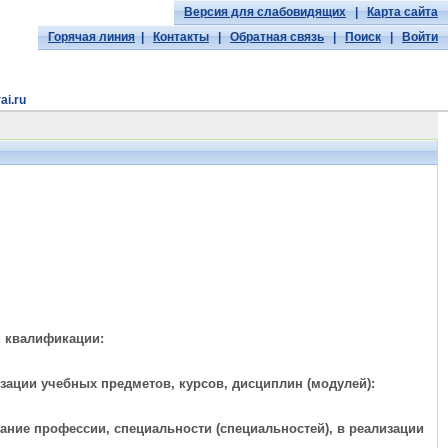
Версия для слабовидящих
|
Карта сайта
Горячая линия
|
Контакты
|
Обратная связь
|
Поиск
|
Войти
ai.ru
, квалификации:
ации учебных предметов, курсов, дисциплин (модулей):
ние профессии, специальности (специальностей), в реализации