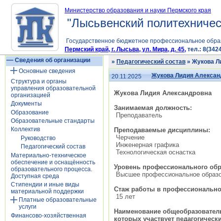
Министерство образования и науки Пермского края
"Лысьвенский политехничес
Государственное бюджетное профессиональное обра
Пермский край, г. Лысьва, ул. Мира, д. 45,
тел.: 8(3424
Сведения об организации
»
Педагогический состав
» Жукова Л
Основные сведения
Жукова Лидия Алексан
20.11.2025
Структура и органы
управления образовательной
Жукова Лидия Александровна
организацией
Документы
Занимаемая должность:
Образование
Преподаватель
Образовательные стандарты
Коллектив
Преподаваемые дисциплины:
Черчение
Руководство
Инженерная графика
Педагогический состав
Технологическая оснастка
Материально-техническое
обеспечение и оснащённость
Уровень профессионального обр
образовательного процесса.
Высшее профессиональное образо
Доступная среда
Стипендии и иные виды
Стаж работы в профессиональной
материальной поддержки
15 лет
Платные образовательные
услуги
Наименование общеобразователь
Финансово-хозяйственная
которых участвует педагогическ