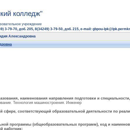
кий колледж"
зовательное учреждение
9) 3-79-70, доб. 205, 8(34249) 3-79-50, доб. 215, e-mail: gbpou-lpk@lpk.permkr
идия Александровна
дровна
азования, наименования направления подготовки и специальности
вание. Технология машиностроения. Инженер
 сфере, соответствующей образовательной деятельности по реализ
ной программы (общеобразовательных программ), код и наименова
ий работник: