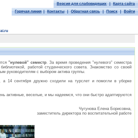
Версия для слабовидящих
|
Карта сайта
Горячая линия
|
Контакты
|
Обратная связь
|
Поиск
|
Войти
ai.ru
ится
"нулевой" семестр
. За время проведения "нулевого" семестра
библиотекой, работой студенческого совета. Знакомство со своей
ным руководителям с выбором актива группы.
е, а 14 сентября дружно сходили на турслет и помогли в уборке
ень активные, веселые, и мы надеемся, что они быстро адаптируются
Чугунова Елена Борисовна,
заместитель директора по воспитательной работе