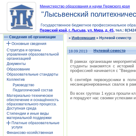
Министерство образования и науки Пермского края
"Лысьвенский политехничес
Государственное бюджетное профессиональное обра
Пермский край, г. Лысьва, ул. Мира, д. 45,
тел.: 8(3424
Сведения об организации
»
Информация
» Нулевой семестр
Основные сведения
Структура и органы
Нулевой семестр
18.09.2013
управления образовательной
организацией
В рамках организации мероприяти
Документы
студенты знакомятся с историей
Образование
профессией начинается с "Введени
Образовательные стандарты
6 сентября первокурсники в пол
Коллектив
несанкционированных свалок в рам
Руководство
Педагогический состав
Во всех группах 1 курса прошли к
Материально-техническое
и порадуют нас своими успехами и
обеспечение и оснащённость
образовательного процесса.
Доступная среда
Стипендии и иные виды
материальной поддержки
Платные образовательные
услуги
Финансово-хозяйственная