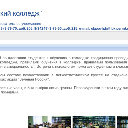
кий колледж"
зовательное учреждение
9) 3-79-70, доб. 205, 8(34249) 3-79-50, доб. 215, e-mail: gbpou-lpk@lpk.permkr
й по адаптации студентов к обучению в колледже традиционно провод
 колледжа, правилами обучения в колледже, правилами пользования 
я в специальность". Встреча с психологом помогает студентам и класс
ном составе поучаствовали в легкоатлетическом кроссе на стадион
ках акции "Зеленая Россия".
лассные часы, и был выбран актив группы. Первокурсники в этом году оч
 победами.