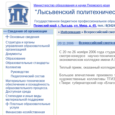
Министерство образования и науки Пермского края
"Лысьвенский политехничес
Государственное бюджетное профессиональное обра
Пермский край, г. Лысьва, ул. Мира, д. 45,
тел.: 8(3424
Сведения об организации
»
Информация
» Всероссийский смот
Основные сведения
Структура и органы
Всероссийский смотр-к
20.11.2006
управления образовательной
организацией
С 20 по 26 ноября 2006 года студ
Документы
смотре-конкурсе научно-техниче
Образование
экономическом колледже имени А.
Образовательные стандарты
Теплый прием, оказанный колледже
Коллектив
Руководство
Большое впечатление произвело 
Педагогический состав
художественные коллективы ТГИЭК
Материально-техническое
г.Твери: губернаторский хор «Бла
обеспечение и оснащённость
образовательного процесса.
Доступная среда
Стипендии и иные виды
материальной поддержки
Платные образовательные
услуги
Финансово-хозяйственная