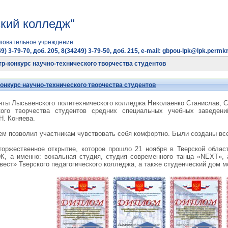
кий колледж"
зовательное учреждение
9) 3-79-70, доб. 205, 8(34249) 3-79-50, доб. 215, e-mail: gbpou-lpk@lpk.permkr
р-конкурс научно-технического творчества студентов
онкурс научно-технического творчества студентов
енты Лысьвенского политехнического колледжа Николаенко Станислав, С
ского творчества студентов средних специальных учебных заведен
Н. Коняева.
м позволил участникам чувствовать себя комфортно. Были созданы все
торжественное открытие, которое прошло 21 ноября в Тверской обла
, а именно: вокальная студия, студия современного танца «NEXT», 
говест» Тверского педагогического колледжа, а также студенческий дом