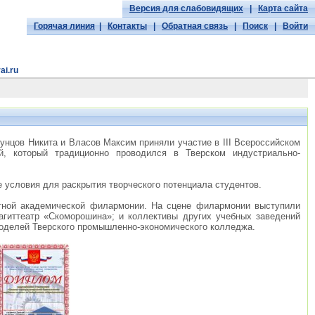
Версия для слабовидящих
|
Карта сайта
Горячая линия
|
Контакты
|
Обратная связь
|
Поиск
|
Войти
ai.ru
унцов Никита и Власов Максим приняли участие в III Всероссийском
ий, который традиционно проводился в Тверском индустриально-
 условия для раскрытия творческого потенциала студентов.
стной академической филармонии. На сцене филармонии выступили
агиттеатр «Скоморошина»; и коллективы других учебных заведений
 моделей Тверского промышленно-экономического колледжа.