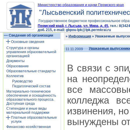
Министерство образования и науки Пермского края
"Лысьвенский политехничес
Государственное бюджетное профессиональное обра
Пермский край, г. Лысьва, ул. Мира, д. 45,
тел.: 8(3424
доб. 215, e-mail: gbpou-lpk@lpk.permkrai.ru
Сведения об организации
»
Информация
» Уважаемые выпуск
Основные сведения
Структура и органы
Уважаемые выпускник
11.11.2009
управления образовательной
организацией
Документы
В связи с эп
Образование
Образовательные стандарты
на неопредел
Коллектив
Руководство
Педагогический состав
все массовы
Материально-техническое
обеспечение и оснащённость
колледжа вс
образовательного процесса.
Доступная среда
извинения, н
Стипендии и иные виды
материальной поддержки
Платные образовательные
вынуждены от
услуги
Финансово-хозяйственная