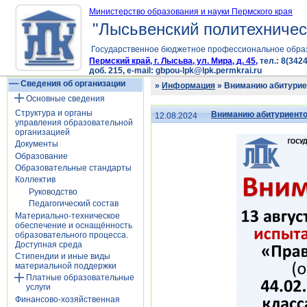
Министерство образования и науки Пермского края
"Лысьвенский политехничес
Государственное бюджетное профессиональное обра
Пермский край, г. Лысьва, ул. Мира, д. 45,
тел.: 8(3424
доб. 215, e-mail: gbpou-lpk@lpk.permkrai.ru
Сведения об организации
»
Информация
» Вниманию абитурие
Основные сведения
Структура и органы
Вниманию абитуриенто
12.08.2024
управления образовательной
организацией
Документы
Образование
Образовательные стандарты
Коллектив
Руководство
Педагогический состав
Материально-техническое
обеспечение и оснащённость
образовательного процесса.
Доступная среда
Стипендии и иные виды
материальной поддержки
Платные образовательные
услуги
Финансово-хозяйственная