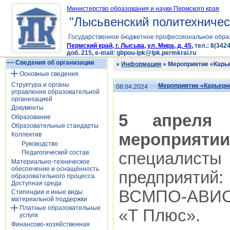
Министерство образования и науки Пермского края
"Лысьвенский политехничес
Государственное бюджетное профессиональное обра
Пермский край, г. Лысьва, ул. Мира, д. 45,
тел.: 8(3424
доб. 215, e-mail: gbpou-lpk@lpk.permkrai.ru
Сведения об организации
»
Информация
» Мероприятие «Карь
Основные сведения
Структура и органы
Мероприятие «Карьерн
08.04.2024
управления образовательной
организацией
Документы
5 апреля
г
Образование
Образовательные стандарты
мероприяти
Коллектив
Руководство
Педагогический состав
специалис
Материально-техническое
обеспечение и оснащённость
предприяти
образовательного процесса.
Доступная среда
ВСМПО-АВИСМ
Стипендии и иные виды
материальной поддержки
Платные образовательные
«Т Плюс».
услуги
Финансово-хозяйственная