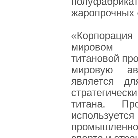
полуфабрика
жаропрочных 
«Корпораци
мировом в
титановой про
мировую ав
является дл
стратегичес
титана. Пр
используетс
промышленно