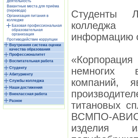
деятельность
Вакантные места для приёма
(перевода)
Студенты Лы
Организация питания в
колледже
колледжа 
Базовая профессиональная
образовательная
информацию о
организация
Противодействие коррупции
Внутренняя система оценки
качества образования
Профессионалитет
«Корпораци
Воспитательная работа
Студенту
немногих в
Абитуриенту
компаний, 
Службы колледжа
Наши достижения
производит
Внеклассная работа
Разное
титановых сп
ВСМПО-АВИСМ
изделия и