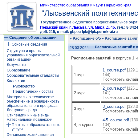
Министерство образования и науки Пермского края
"Лысьвенский политехничес
Государственное бюджетное профессиональное обра
Пермский край, г. Лысьва, ул. Мира, д. 45,
тел.: 8(3424
доб. 215, e-mail: gbpou-lpk@lpk.permkrai.ru
Сведения об организации
»
Расписание о/о
» Расписание занятий
Основные сведения
Расписание занятий в ко
28.03.2024
Структура и органы
управления образовательной
Расписание занятий
в корпусе 1 н
организацией
Документы
1_course.pdf
[129.1
Образование
1 курс
144)
Образовательные стандарты
Посмотреть онлай
Коллектив
Руководство
2_course.pdf
[125.1
Педагогический состав
2 курс
141)
Материально-техническое
Посмотреть онлай
обеспечение и оснащённость
образовательного процесса.
3_course.pdf
[128.0
3 курс
Доступная среда
Посмотреть онлай
Стипендии и иные виды
материальной поддержки
4-5_course.pdf
[130
4, 5 курсы
104)
Платные образовательные
Посмотреть онлай
услуги
Финансово-хозяйственная