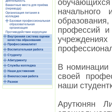
обучающихс
деятельность
Вакантные места для приёма
(перевода)
начального 
Организация питания в
колледже
образования
Базовая профессиональная
образовательная
профессий и
организация
Противодействие коррупции
Внутренняя система оценки
учреждени
качества образования
Профессионалитет
профессионал
Воспитательная работа
Студенту
Абитуриенту
В номинации 
Службы колледжа
Наши достижения
своей профе
Внеклассная работа
Разное
наши студентк
Арутюнян Ли