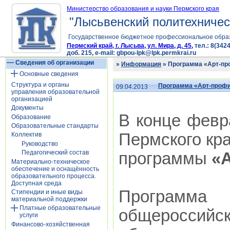
Министерство образования и науки Пермского края
"Лысьвенский политехничес
Государственное бюджетное профессиональное обра
Пермский край, г. Лысьва, ул. Мира, д. 45,
тел.: 8(3424
доб. 215, e-mail: gbpou-lpk@lpk.permkrai.ru
Сведения об организации
»
Информация
» Программа «Арт-пр
Основные сведения
Структура и органы
Программа «Арт-профи
09.04.2013
управления образовательной
организацией
Документы
В конце февр
Образование
Образовательные стандарты
Пермского кр
Коллектив
Руководство
Педагогический состав
программы
«
Материально-техническое
обеспечение и оснащённость
образовательного процесса.
Доступная среда
Программ
Стипендии и иные виды
материальной поддержки
Платные образовательные
общероссийс
услуги
Финансово-хозяйственная