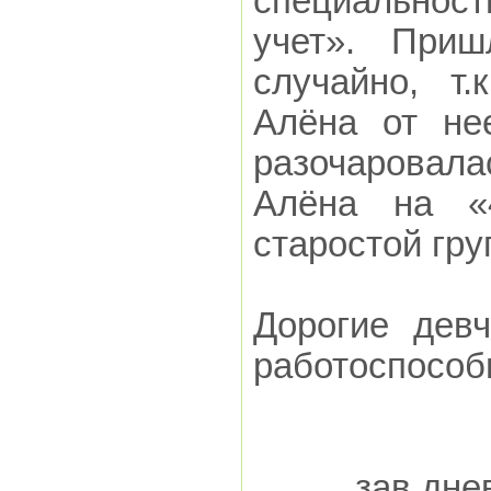
специальнос
учет». Приш
случайно, т.
Алёна от не
разочаровал
Алёна на «4
старостой гру
Дорогие девч
работоспособ
зав.дне