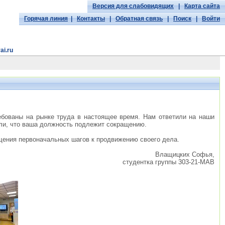
Версия для слабовидящих
|
Карта сайта
Горячая линия
|
Контакты
|
Обратная связь
|
Поиск
|
Войти
ai.ru
ебованы на рынке труда в настоящее время. Нам ответили на наши
нали, что ваша должность подлежит сокращению.
щения первоначальных шагов к продвижению своего дела.
Влащицких Софья,
студентка группы 303-21-МАВ