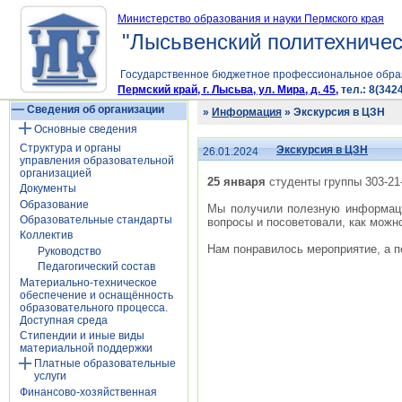
Министерство образования и науки Пермского края
"Лысьвенский политехничес
Государственное бюджетное профессиональное обра
Пермский край, г. Лысьва, ул. Мира, д. 45,
тел.: 8(3424
Сведения об организации
»
Информация
» Экскурсия в ЦЗН
Основные сведения
Структура и органы
Экскурсия в ЦЗН
26.01.2024
управления образовательной
организацией
25 января
студенты группы 303-2
Документы
Образование
Мы получили полезную информаци
Образовательные стандарты
вопросы и посоветовали, как можн
Коллектив
Нам понравилось мероприятие, а 
Руководство
Педагогический состав
Материально-техническое
обеспечение и оснащённость
образовательного процесса.
Доступная среда
Стипендии и иные виды
материальной поддержки
Платные образовательные
услуги
Финансово-хозяйственная