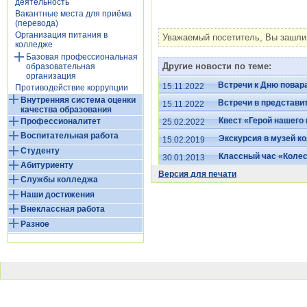
деятельность
Вакантные места для приёма
(перевода)
Организация питания в
Уважаемый посетитель, Вы зашли 
колледже
Базовая профессиональная
Другие новости по теме:
образовательная
организация
Встречи к Дню повар
15.11.2022
Противодействие коррупции
Внутренняя система оценки
Встречи в представ
15.11.2022
качества образования
Квест «Герой нашего
Профессионалитет
25.02.2022
Воспитательная работа
Экскурсия в музей к
15.02.2019
Студенту
Классный час «Колес
30.01.2013
Абитуриенту
Версия для печати
Службы колледжа
Наши достижения
Внеклассная работа
Разное