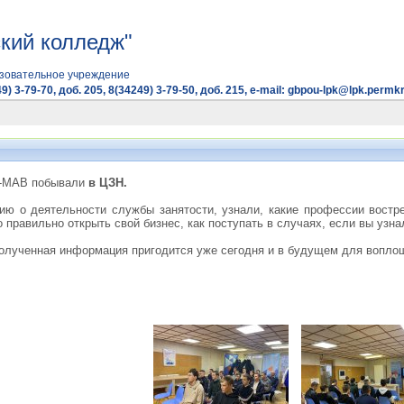
кий колледж"
зовательное учреждение
9) 3-79-70, доб. 205, 8(34249) 3-79-50, доб. 215, e-mail: gbpou-lpk@lpk.permkr
1-МАВ побывали
в ЦЗН.
ю о деятельности службы занятости, узнали, какие профессии востр
о правильно открыть свой бизнес, как поступать в случаях, если вы уз
полученная информация пригодится уже сегодня и в будущем для вопло