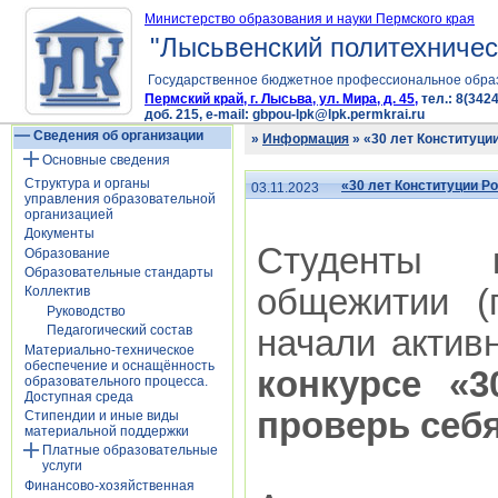
Министерство образования и науки Пермского края
"Лысьвенский политехничес
Государственное бюджетное профессиональное обра
Пермский край, г. Лысьва, ул. Мира, д. 45,
тел.: 8(3424
доб. 215, e-mail: gbpou-lpk@lpk.permkrai.ru
Сведения об организации
»
Информация
» «30 лет Конституци
Основные сведения
Структура и органы
«30 лет Конституции Р
03.11.2023
управления образовательной
организацией
Документы
Студенты 
Образование
Образовательные стандарты
общежитии (
Коллектив
Руководство
Педагогический состав
начали актив
Материально-техническое
обеспечение и оснащённость
конкурсе «3
образовательного процесса.
Доступная среда
проверь себя
Стипендии и иные виды
материальной поддержки
Платные образовательные
услуги
Финансово-хозяйственная