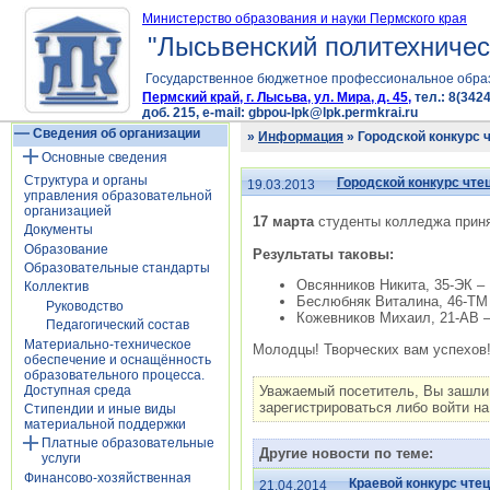
Министерство образования и науки Пермского края
"Лысьвенский политехничес
Государственное бюджетное профессиональное обра
Пермский край, г. Лысьва, ул. Мира, д. 45,
тел.: 8(3424
доб. 215, e-mail: gbpou-lpk@lpk.permkrai.ru
Сведения об организации
»
Информация
» Городской конкурс 
Основные сведения
Структура и органы
Городской конкурс чте
19.03.2013
управления образовательной
организацией
17 марта
студенты колледжа прин
Документы
Образование
Результаты таковы:
Образовательные стандарты
Овсянников Никита, 35-ЭК – 
Коллектив
Беслюбняк Виталина, 46-ТМ 
Руководство
Кожевников Михаил, 21-АВ – 
Педагогический состав
Материально-техническое
Молодцы! Творческих вам успехов
обеспечение и оснащённость
образовательного процесса.
Доступная среда
Уважаемый посетитель, Вы зашли
зарегистрироваться либо войти на
Стипендии и иные виды
материальной поддержки
Платные образовательные
Другие новости по теме:
услуги
Финансово-хозяйственная
Краевой конкурс чте
21.04.2014