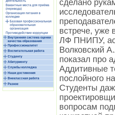
сделано рукам
деятельность
Вакантные места для приёма
(перевода)
исследовател
Организация питания в
колледже
преподавател
Базовая профессиональная
образовательная
встрече, уже 
организация
Противодействие коррупции
Внутренняя система оценки
ЛФ ПНИПУ, а
качества образования
Профессионалитет
Волковский А.
Воспитательная работа
Студенту
показал про а
Абитуриенту
Аддитивные те
Службы колледжа
Наши достижения
послойного на
Внеклассная работа
Разное
Студенты даж
проектировщи
вопросам подг