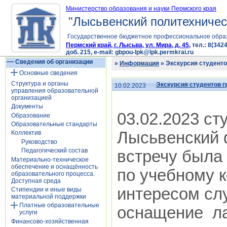
Министерство образования и науки Пермского края
"Лысьвенский политехничес
Государственное бюджетное профессиональное обра
Пермский край, г. Лысьва, ул. Мира, д. 45,
тел.: 8(3424
доб. 215, e-mail: gbpou-lpk@lpk.permkrai.ru
Сведения об организации
»
Информация
» Экскурсия студенто
Основные сведения
Структура и органы
Экскурсия студентов г
10.02.2023
управления образовательной
организацией
Документы
03.02.2023 ст
Образование
Образовательные стандарты
Лысьвенский 
Коллектив
Руководство
Педагогический состав
встречу была
Материально-техническое
обеспечение и оснащённость
по учебному к
образовательного процесса.
Доступная среда
интересом сл
Стипендии и иные виды
материальной поддержки
Платные образовательные
оснащение ла
услуги
Финансово-хозяйственная