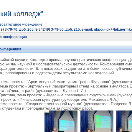
кий колледж"
зовательное учреждение
9) 3-79-70, доб. 205, 8(34249) 3-79-50, доб. 215, e-mail: gbpou-lpk@lpk.permkr
ая конференция
конференция
сийской науки в Колледже прошла научно-практическая конференция. Де
ою жизнь научной и исследовательской деятельности. Конференция смог
ерах деятельности. Для некоторых студентов это были первые публичн
ть, апробированы и подтверждены результатами исследований.
, тема проекта: "Архитектурный макет дома Графа Шувалова" (руководит
 тема проекта: «Виртуальный лабораторный стенд на основе эмулятора E
та: «Учись, играя!» (руководитель Лунева Л.И.)
Кристина, тема проекта: «Чудесные превращения фрутокрышек» (руковод
а проекта: «Финансовая культура» (руководитель Михайлова Л.А.)
тема проекта: "Создание электронной музыки" (руководитель Гордеева Л.
студентам и преподавателям за подготовку работ.