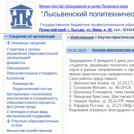
Министерство образования и науки Пермского края
"Лысьвенский политехничес
Государственное бюджетное профессиональное обра
Пермский край, г. Лысьва, ул. Мира, д. 45,
тел.: 8(3424
Сведения об организации
»
Информация
» Научно-практическ
Основные сведения
Структура и органы
Научно-практическая 
10.02.2023
управления образовательной
организацией
Традиционно 8 февраля в день рос
Документы
студентов, решивших посвятить св
Образование
науки в разных направлениях и сф
Образовательные стандарты
имели практическую направленнос
Свои работы представили:
Коллектив
1. Шилоносова Алина, гр. 11-22-СТ
Руководство
2. Соловьев Михаил, гр. 48-19-СА,
Педагогический состав
3. Шалагина Елизавета, тема проек
Материально-техническое
4. Назырова Кристина, Шестакова 
обеспечение и оснащённость
5. Черных Арина, гр. 25-21-ПР тем
образовательного процесса.
6. Абраров Руслан, гр. 22-21-ОМД,
Доступная среда
Выражаем огромную благодарность 
Стипендии и иные виды
материальной поддержки
Платные образовательные
услуги
Финансово-хозяйственная