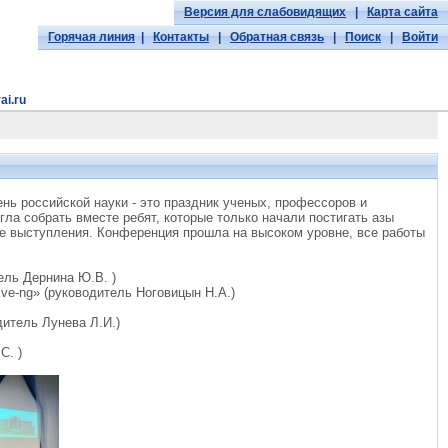
Версия для слабовидящих
|
Карта сайта
Горячая линия
|
Контакты
|
Обратная связь
|
Поиск
|
Войти
ai.ru
нь российской науки - это праздник ученых, профессоров и
ла собрать вместе ребят, которые только начали постигать азы
ые выступления. Конференция прошла на высоком уровне, все работы
ель Дернина Ю.В. )
ve-ng» (руководитель Ноговицын Н.А.)
итель Лунева Л.И.)
С. )