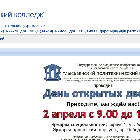
кий колледж"
зовательное учреждение
9) 3-79-70, доб. 205, 8(34249) 3-79-50, доб. 215, e-mail: gbpou-lpk@lpk.permkr
рей