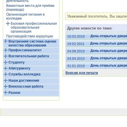
деятельность
Вакантные места для приёма
(перевода)
Организация питания в
Уважаемый посетитель, Вы зашли 
колледже
Базовая профессиональная
образовательная
Другие новости по теме:
организация
День открытых двер
Противодействие коррупции
10.03.2016
Внутренняя система оценки
День открытых двере
19.02.2011
качества образования
Профессионалитет
День открытых двер
24.09.2010
Воспитательная работа
День открытых двер
24.04.2010
Студенту
День открытых двер
31.01.2010
Абитуриенту
Версия для печати
Службы колледжа
Наши достижения
Внеклассная работа
Разное