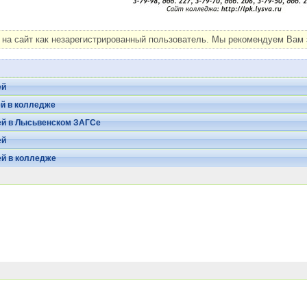
на сайт как незарегистрированный пользователь. Мы рекомендуем Вам з
ей
й в колледже
ей в Лысьвенском ЗАГСе
ей
ей в колледже