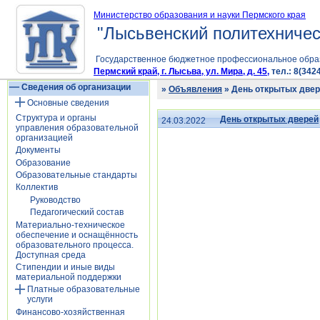
Министерство образования и науки Пермского края
"Лысьвенский политехничес
Государственное бюджетное профессиональное обра
Пермский край, г. Лысьва, ул. Мира, д. 45,
тел.: 8(3424
Сведения об организации
»
Объявления
» День открытых две
Основные сведения
Структура и органы
День открытых дверей
24.03.2022
управления образовательной
организацией
Документы
Образование
Образовательные стандарты
Коллектив
Руководство
Педагогический состав
Материально-техническое
обеспечение и оснащённость
образовательного процесса.
Доступная среда
Стипендии и иные виды
материальной поддержки
Платные образовательные
услуги
Финансово-хозяйственная