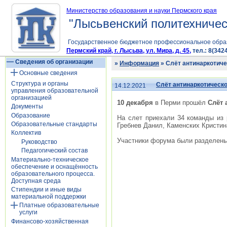
Министерство образования и науки Пермского края
"Лысьвенский политехничес
Государственное бюджетное профессиональное обра
Пермский край, г. Лысьва, ул. Мира, д. 45,
тел.: 8(3424
Сведения об организации
»
Информация
» Слёт антинаркотич
Основные сведения
Структура и органы
Слёт антинаркотическ
14.12.2021
управления образовательной
организацией
10 декабря
в Перми прошёл
Слёт 
Документы
Образование
На слет приехали 34 команды из 
Образовательные стандарты
Гребнев Данил, Каменских Кристин
Коллектив
Участники форума были разделены 
Руководство
Педагогический состав
Материально-техническое
обеспечение и оснащённость
образовательного процесса.
Доступная среда
Стипендии и иные виды
материальной поддержки
Платные образовательные
услуги
Финансово-хозяйственная