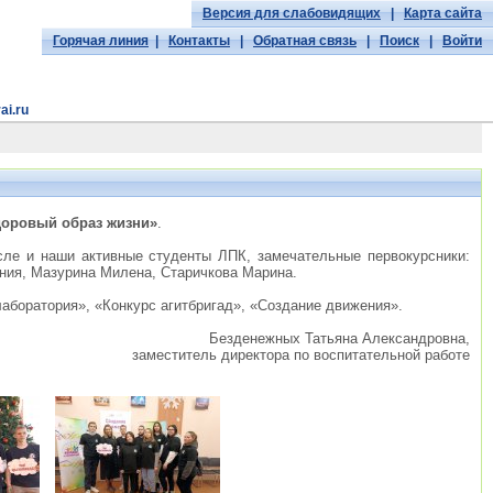
Версия для слабовидящих
|
Карта сайта
Горячая линия
|
Контакты
|
Обратная связь
|
Поиск
|
Войти
ai.ru
доровый образ жизни»
.
сле и наши активные студенты ЛПК, замечательные первокурсники:
ния, Мазурина Милена, Старичкова Марина.
аборатория», «Конкурс агитбригад», «Создание движения».
Безденежных Татьяна Александровна,
заместитель директора по воспитательной работе