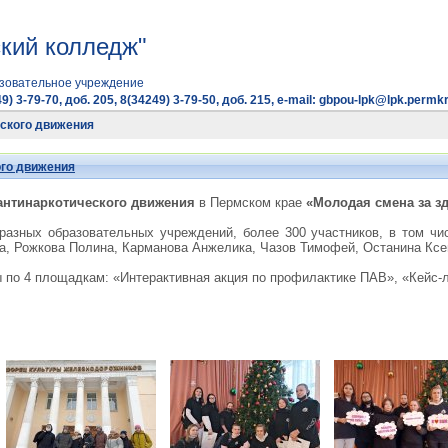
кий колледж"
зовательное учреждение
9) 3-79-70, доб. 205, 8(34249) 3-79-50, доб. 215, e-mail: gbpou-lpk@lpk.permkr
еского движения
ого движения
антинаркотического движения
в Пермском крае
«Молодая смена за з
разных образовательных учреждений, более 300 участников, в том чи
а, Рожкова Полина, Карманова Анжелика, Чазов Тимофей, Останина Ксе
по 4 площадкам: «Интерактивная акция по профилактике ПАВ», «Кейс-л