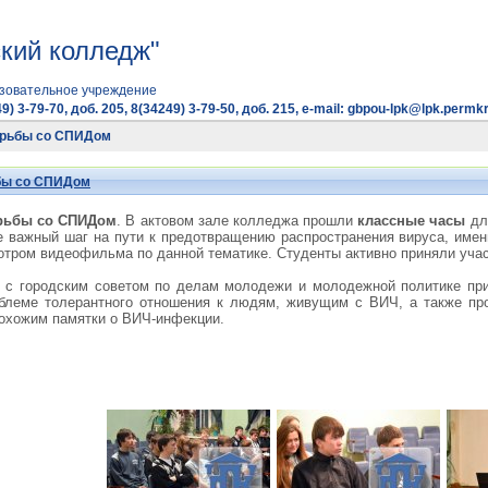
кий колледж"
зовательное учреждение
9) 3-79-70, доб. 205, 8(34249) 3-79-50, доб. 215, e-mail: gbpou-lpk@lpk.permkr
орьбы со СПИДом
бы со СПИДом
рьбы со СПИДом
. В актовом зале колледжа прошли
классные часы
для
е важный шаг на пути к предотвращению распространения вируса, име
отром видеофильма по данной тематике. Студенты активно приняли уча
о с городским советом по делам молодежи и молодежной политике пр
облеме толерантного отношения к людям, живущим с ВИЧ, а также пр
рохожим памятки о ВИЧ-инфекции.