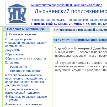
Министерство образования и науки Пермского края
"Лысьвенский политехничес
Государственное бюджетное профессиональное обра
Пермский край, г. Лысьва, ул. Мира, д. 45,
тел.: 8(3424
Сведения об организации
»
Информация
» Всемирный День б
Основные сведения
Структура и органы
Всемирный День борь
01.12.2012
управления образовательной
организацией
1 декабря
–
Всемирный День бо
Документы
знаний о ВИЧ – первый и наиболе
Образование
проведены классные часы с просм
Образовательные стандарты
16 студентов колледжа совместн
Коллектив
привлечь внимание горожан к пр
Руководство
ситуациях. Студенты раздавали п
Педагогический состав
Материально-техническое
обеспечение и оснащённость
образовательного процесса.
Доступная среда
Стипендии и иные виды
материальной поддержки
Платные образовательные
услуги
Финансово-хозяйственная