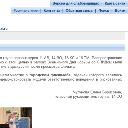
Версия для слабовидящих
|
Карта сайта
Горячая линия
|
Контакты
|
Обратная связь
|
Поиск
|
Войти
ai.ru
 групп первого курса 11-АВ, 14-ЭО, 18-КС и 16-ТМ. Распространение
нно с этой целью в рамках Всемирного Дня борьбы со СПИДом были
стие в дискуссии после просмотра фильма.
иняли участие в
городском флешмобе
, задачей которого являлось
одемонстрировать модели ответственного поведения в рискованных
Чугунова Елена Борисовна,
классный руководитель группы 14-ЭО