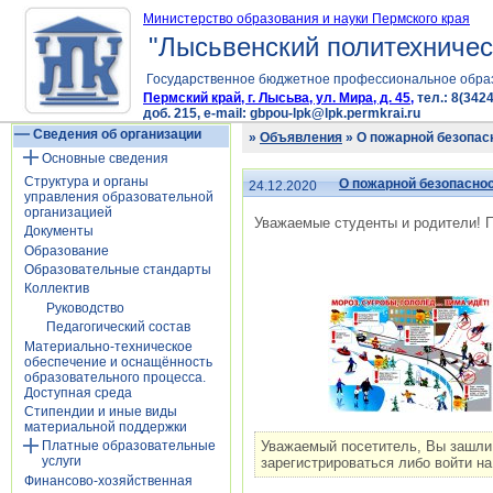
Министерство образования и науки Пермского края
"Лысьвенский политехничес
Государственное бюджетное профессиональное обра
Пермский край, г. Лысьва, ул. Мира, д. 45,
тел.: 8(3424
доб. 215, e-mail: gbpou-lpk@lpk.permkrai.ru
Сведения об организации
»
Объявления
» О пожарной безопас
Основные сведения
Структура и органы
О пожарной безопасно
24.12.2020
управления образовательной
организацией
Уважаемые студенты и родители! П
Документы
Образование
Образовательные стандарты
Коллектив
Руководство
Педагогический состав
Материально-техническое
обеспечение и оснащённость
образовательного процесса.
Доступная среда
Стипендии и иные виды
материальной поддержки
Уважаемый посетитель, Вы зашли
Платные образовательные
услуги
зарегистрироваться либо войти на
Финансово-хозяйственная