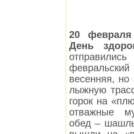
20 февраля
День здоро
отправились
февральски
весенняя, но
лыжную трасс
горок на «пл
отважные му
обед – шашлы