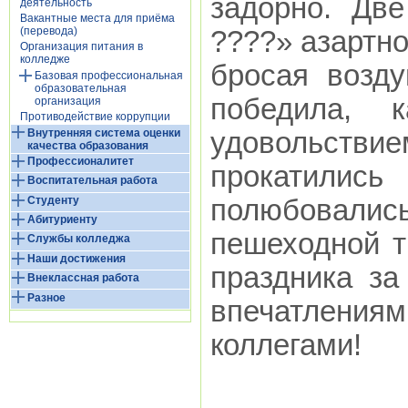
задорно. Дв
деятельность
Вакантные места для приёма
(перевода)
????» азартно
Организация питания в
колледже
бросая возд
Базовая профессиональная
образовательная
победила, 
организация
Противодействие коррупции
Внутренняя система оценки
удовольст
качества образования
Профессионалитет
прокатили
Воспитательная работа
Студенту
полюбовалис
Абитуриенту
пешеходной т
Службы колледжа
Наши достижения
праздника з
Внеклассная работа
Разное
впечатлени
коллегами!