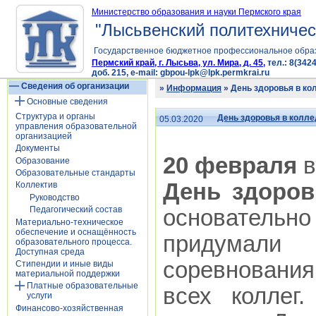
Министерство образования и науки Пермского края
"Лысьвенский политехничес
Государственное бюджетное профессиональное обра
Пермский край, г. Лысьва, ул. Мира, д. 45,
тел.: 8(3424
доб. 215, e-mail: gbpou-lpk@lpk.permkrai.ru
Сведения об организации
»
Информация
» День здоровья в к
Основные сведения
Структура и органы
День здоровья в колл
05.03.2020
управления образовательной
организацией
Документы
20 февраля
в
Образование
Образовательные стандарты
День здоров
Коллектив
Руководство
Педагогический состав
основательн
Материально-техническое
обеспечение и оснащённость
придумали
образовательного процесса.
Доступная среда
соревнования
Стипендии и иные виды
материальной поддержки
Платные образовательные
всех коллег
услуги
Финансово-хозяйственная