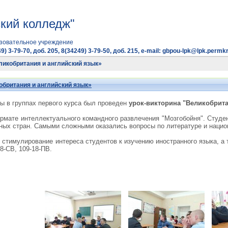
кий колледж"
зовательное учреждение
9) 3-79-70, доб. 205, 8(34249) 3-79-50, доб. 215, e-mail: gbpou-lpk@lpk.permkr
ликобритания и английский язык»
обритания и английский язык»
ы в группах первого курса был проведен
урок-викторина "Великобрита
рмате интеллектуального командного развлечения "Мозгобойня". Студен
чных стран. Самыми сложными оказались вопросы по литературе и наци
стимулирование интереса студентов к изучению иностранного языка, а 
8-СВ, 109-18-ПВ.