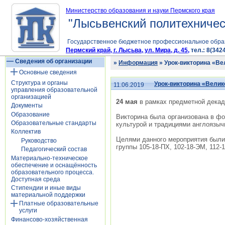
Министерство образования и науки Пермского края
"Лысьвенский политехничес
Государственное бюджетное профессиональное обра
Пермский край, г. Лысьва, ул. Мира, д. 45,
тел.: 8(3424
Сведения об организации
»
Информация
» Урок-викторина «Ве
Основные сведения
Структура и органы
Урок-викторина «Велик
11.06.2019
управления образовательной
организацией
24 мая
в рамках предметной декад
Документы
Образование
Викторина была организована в фо
Образовательные стандарты
культурой и традициями англоязы
Коллектив
Целями данного мероприятия были 
Руководство
группы 105-18-ПХ, 102-18-ЭМ, 112-1
Педагогический состав
Материально-техническое
обеспечение и оснащённость
образовательного процесса.
Доступная среда
Стипендии и иные виды
материальной поддержки
Платные образовательные
услуги
Финансово-хозяйственная