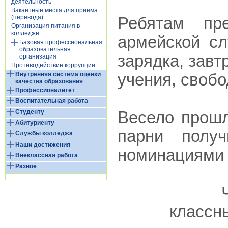
деятельность
Вакантные места для приёма
(перевода)
Ребятам пр
Организация питания в
колледже
армейской сл
Базовая профессиональная
образовательная
зарядка, завт
организация
Противодействие коррупции
Внутренняя система оценки
учения, свобо
качества образования
Профессионалитет
Воспитательная работа
Студенту
Весело прошл
Абитуриенту
парни полу
Службы колледжа
Наши достижения
номинациями и
Внеклассная работа
Разное
классн