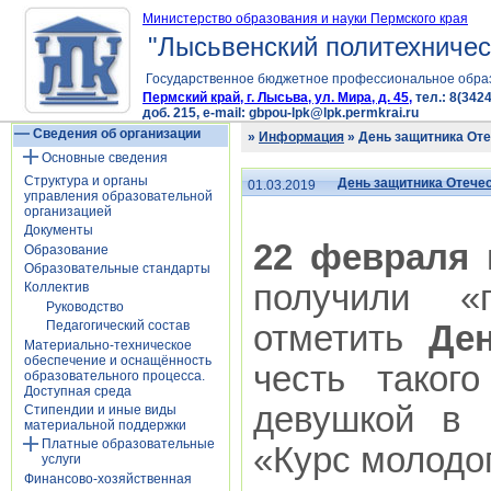
Министерство образования и науки Пермского края
"Лысьвенский политехничес
Государственное бюджетное профессиональное обра
Пермский край, г. Лысьва, ул. Мира, д. 45,
тел.: 8(3424
доб. 215, e-mail: gbpou-lpk@lpk.permkrai.ru
Сведения об организации
»
Информация
» День защитника Оте
Основные сведения
Структура и органы
День защитника Отечес
01.03.2019
управления образовательной
организацией
Документы
22 февраля
в
Образование
Образовательные стандарты
получили «п
Коллектив
Руководство
Педагогический состав
отметить
Де
Материально-техническое
обеспечение и оснащённость
честь таког
образовательного процесса.
Доступная среда
девушкой в 
Стипендии и иные виды
материальной поддержки
Платные образовательные
«Курс молодо
услуги
Финансово-хозяйственная