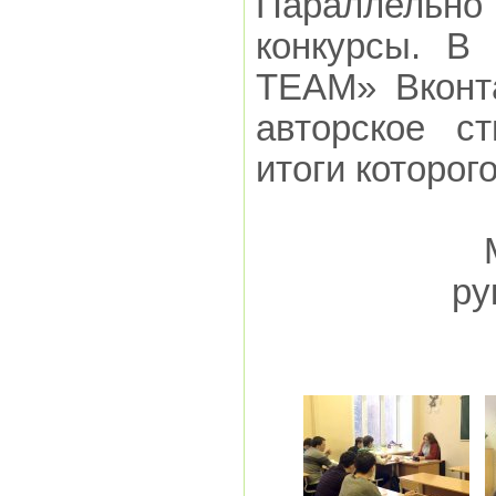
Параллель
конкурсы. В
TEAM» Вконт
авторское с
итоги которог
ру