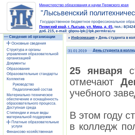
Министерство образования и науки Пермского края
"Лысьвенский политехничес
Государственное бюджетное профессиональное обра
Пермский край, г. Лысьва, ул. Мира, д. 45,
тел.: 8(3424
доб. 215, e-mail: gbpou-lpk@lpk.permkrai.ru
Сведения об организации
»
Информация
» День студента в ко
Основные сведения
Структура и органы
День студента в колл
31.01.2019
управления образовательной
организацией
Документы
25 января
ст
Образование
Образовательные стандарты
отмечают
Де
Коллектив
Руководство
Педагогический состав
учебного заве
Материально-техническое
обеспечение и оснащённость
образовательного процесса.
Доступная среда
В этом году с
Стипендии и иные виды
материальной поддержки
Платные образовательные
в колледж по
услуги
Финансово-хозяйственная