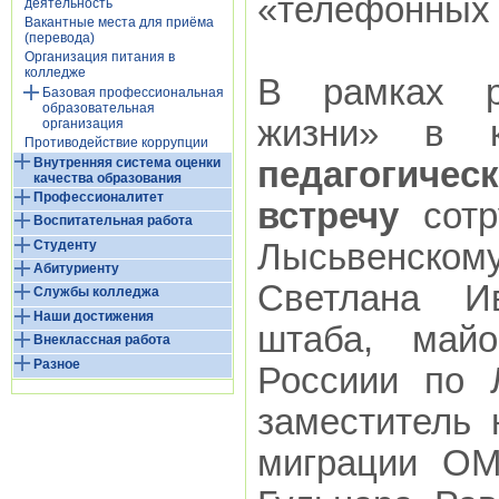
«телефонных 
деятельность
Вакантные места для приёма
(перевода)
Организация питания в
колледже
В рамках р
Базовая профессиональная
образовательная
жизни» в 
организация
Противодействие коррупции
Внутренняя система оценки
педагогичес
качества образования
Профессионалитет
встречу
сотр
Воспитательная работа
Студенту
Лысьвенском
Абитуриенту
Светлана Ив
Службы колледжа
Наши достижения
штаба, май
Внеклассная работа
Разное
Россиии по 
заместитель 
миграции ОМ