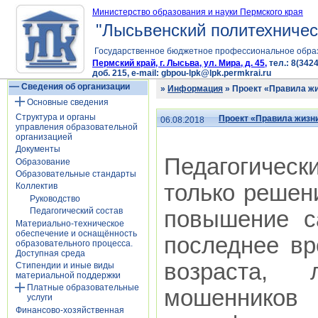
Министерство образования и науки Пермского края
"Лысьвенский политехничес
Государственное бюджетное профессиональное обра
Пермский край, г. Лысьва, ул. Мира, д. 45,
тел.: 8(3424
доб. 215, e-mail: gbpou-lpk@lpk.permkrai.ru
Сведения об организации
»
Информация
» Проект «Правила ж
Основные сведения
Структура и органы
Проект «Правила жизн
06.08.2018
управления образовательной
организацией
Документы
Педагогичес
Образование
Образовательные стандарты
только решен
Коллектив
Руководство
Педагогический состав
повышение с
Материально-техническое
обеспечение и оснащённость
последнее вр
образовательного процесса.
Доступная среда
возраста, 
Стипендии и иные виды
материальной поддержки
Платные образовательные
мошенников
услуги
Финансово-хозяйственная