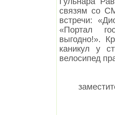
Гульнара Рав
связям со С
встречи: «Д
«Портал го
выгодно!». К
каникул у с
велосипед пр
заместит