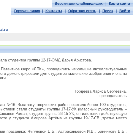
Версия для слабовидящих
|
Карта сайта
Горячая линия
|
Контакты
|
Обратная связь
|
Поиск
|
Войти
ai.ru
тала студентка группы 12-17-ОМД Дарья Аристова.
о Патентное бюро «ЛПК», проводились небольшие интеллектуальные
рого демонстрировали для студентов маленькие изобретения и опыты
аги.
Гордеева Лариса Сергеевна,
преподаватель
колы №16. Выставку творческих работ посетило более 100 студентов,
ыставки стали студенты группы 17-17-УК (классный руководитель –
Кашапов Роман, студент группы 38-15-УК, он изготовил действующую
сто у студента Амирова Артёма из группы 19-17-СВ ,третье место
 праздника: Чугуновой Е.Б., Астраханцевой И.В., Банникову В.Б.,