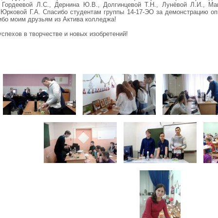
, Гордеевой Л.С., Дернина Ю.В., Долгинцевой Т.Н., Лунёвой Л.И., М
 Юрковой Г.А. Спасибо студентам группы 14-17-ЭО за демонстрацию о
ибо моим друзьям из Актива колледжа!
пехов в творчестве и новых изобретений!