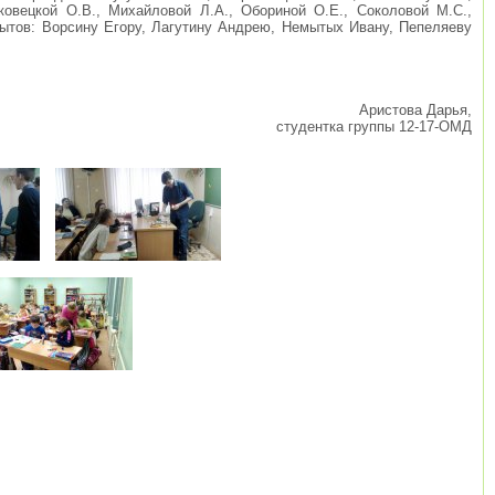
аковецкой О.В., Михайловой Л.А., Обориной О.Е., Соколовой М.С.,
пытов: Ворсину Егору, Лагутину Андрею, Немытых Ивану, Пепеляеву
Аристова Дарья,
студентка группы 12-17-ОМД