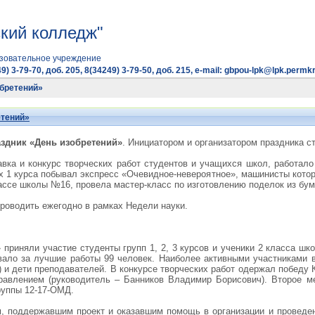
кий колледж"
зовательное учреждение
9) 3-79-70, доб. 205, 8(34249) 3-79-50, доб. 215, e-mail: gbpou-lpk@lpk.permkr
обретений»
етений»
здник «День изобретений»
. Инициатором и организатором праздника с
вка и конкурс творческих работ студентов и учащихся школ, работал
ах 1 курса побывал экспресс «Очевидное-невероятное», машинисты кото
ассе школы №16, провела мастер-класс по изготовлению поделок из бум
проводить ежегодно в рамках Недели науки.
»
приняли участие студенты групп 1, 2, 3 курсов и ученики 2 класса ш
вало за лучшие работы 99 человек. Наиболее активными участниками в
и дети преподавателей. В конкурсе творческих работ одержал победу 
авлением (руководитель – Банников Владимир Борисович). Второе ме
руппы 12-17-ОМД.
, поддержавшим проект и оказавшим помощь в организации и проведении