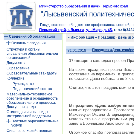
Министерство образования и науки Пермского края
"Лысьвенский политехничес
Государственное бюджетное профессиональное обра
Пермский край, г. Лысьва, ул. Мира, д. 45,
тел.: 8(3424
Сведения об организации
»
Информация
» Праздник «День из
Основные сведения
Структура и органы
Праздник «День изобр
31.01.2018
управления образовательной
организацией
17 января
в колледже прошел
Пра
Документы
Образование
Во время праздника прошла Выста
Образовательные стандарты
состязания на переменах, в групп
по физике. Даша побывала во 2 кл
Коллектив
Руководство
Считаю, что этот праздник можно 
Педагогический состав
Материально-техническое
обеспечение и оснащённость
образовательного процесса.
В празднике
«День изобретений
Доступная среда
многие преподаватели. Проголосо
Стипендии и иные виды
Маковецкая Оксана Владимировна) 
материальной поддержки
модель станка с программным упр
Платные образовательные
заняла Бронникова Анастасия из г
услуги
Финансово-хозяйственная
Огромное спасибо преподавателям