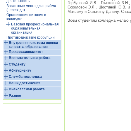
деятельность
Горбуновой И.В., Гришкиной З.Н.
Вакантные места для приёма
Соколовой Э.Л., Шостиной Ю.В. и
(перевода)
Максиму и Созыкину Данилу. Спас
Организация питания в
колледже
Всем студентам колледжа желаю ус
Базовая профессиональная
образовательная
организация
Противодействие коррупции
Внутренняя система оценки
качества образования
Профессионалитет
Воспитательная работа
Студенту
Абитуриенту
Службы колледжа
Наши достижения
Внеклассная работа
Разное