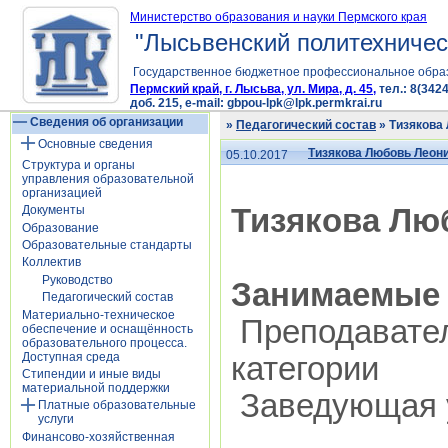
Министерство образования и науки Пермского края
"Лысьвенский политехничес
Государственное бюджетное профессиональное обра
Пермский край, г. Лысьва, ул. Мира, д. 45,
тел.: 8(3424
доб. 215, e-mail: gbpou-lpk@lpk.permkrai.ru
Сведения об организации
»
Педагогический состав
» Тизякова
Основные сведения
Тизякова Любовь Леон
05.10.2017
Структура и органы
управления образовательной
организацией
Тизякова Лю
Документы
Образование
Образовательные стандарты
Коллектив
Руководство
Занимаемые 
Педагогический состав
Материально-техническое
Преподавател
обеспечение и оснащённость
образовательного процесса.
Доступная среда
категории
Стипендии и иные виды
материальной поддержки
Заведующая 
Платные образовательные
услуги
Финансово-хозяйственная