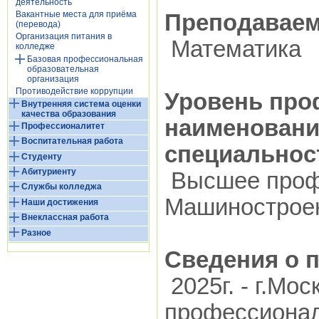
деятельность
Вакантные места для приёма
Преподавае
(перевода)
Организация питания в
Математика
колледже
Базовая профессиональная
образовательная
организация
Противодействие коррупции
Уровень про
Внутренняя система оценки
качества образования
наименовани
Профессионалитет
Воспитательная работа
специальнос
Студенту
Абитуриенту
Высшее проф
Службы колледжа
Машиностроен
Наши достижения
Внеклассная работа
Разное
Сведения о 
2025г. - г.Мо
профессионал