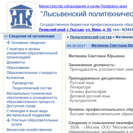
Министерство образования и науки Пермского края
"Лысьвенский политехничес
Государственное бюджетное профессиональное обра
Пермский край, г. Лысьва, ул. Мира, д. 45,
тел.: 8(3424
Сведения об организации
»
Педагогический состав
» Матвеева
Основные сведения
Матвеева Светлана Ю
04.10.2017
Структура и органы
управления образовательной
Матвеева Светлана Юрьевна
организацией
Документы
Занимаемая должность:
Образование
Преподаватель (соответствие зан
Образовательные стандарты
Коллектив
Преподаваемые дисциплины:
Русский язык
Руководство
Литература
Педагогический состав
Основы философии
Материально-техническое
Деловой русский язык
обеспечение и оснащённость
Культурология
образовательного процесса.
Доступная среда
Уровень профессионального обр
Стипендии и иные виды
Высшее профессиональное образова
материальной поддержки
Платные образовательные
Сведения о повышении квалифи
услуги
2024г. - г.Москва. ООО "Московск
Финансово-хозяйственная
образовательных организациях в у