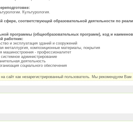
ереподготовке:
льтурологии. Культурология.
 сфере, соответствующей образовательной деятельности по реализ
ной программы (общеобразовательных программ), код и наименова
ий работник:
ство и эксплуатация зданий и сооружений
ая металлургия, композиционные материалы, покрытия
ия машиностроения - профессионалитет
и системное администрирование
анительная деятельность
рганизация социального обеспечения
на сайт как незарегистрированный пользователь. Мы рекомендуем Вам з