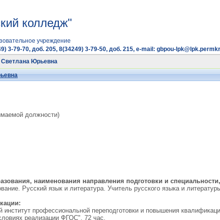
кий колледж"
зовательное учреждение
9) 3-79-70, доб. 205, 8(34249) 3-79-50, доб. 215, e-mail: gbpou-lpk@lpk.permkr
 Светлана Юрьевна
рьевна
имаемой должности)
азования, наименования направления подготовки и специальности
ние. Русский язык и литература. Учитель русского языка и литератур
кации:
ий институт профессиональной переподготовки и повышения квалификаци
словиях реализации ФГОС", 72 час.