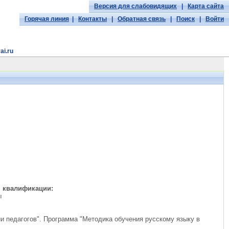
Версия для слабовидящих
|
Карта сайта
Горячая линия
|
Контакты
|
Обратная связь
|
Поиск
|
Войти
ai.ru
, квалификации:
ы
и педагогов". Программа "Методика обучения русскому языку в