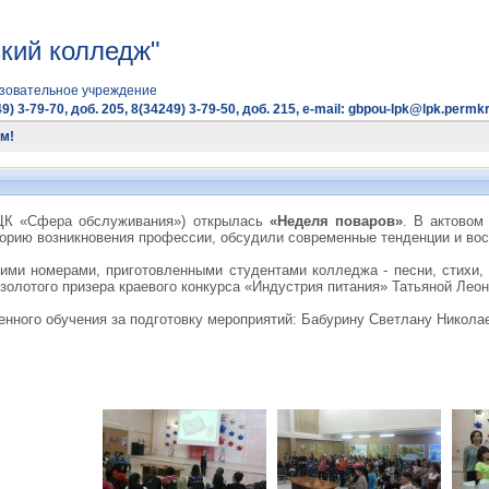
кий колледж"
зовательное учреждение
9) 3-79-70, доб. 205, 8(34249) 3-79-50, доб. 215, e-mail: gbpou-lpk@lpk.permkr
м!
К «Сфера обслуживания») открылась
«Неделя поваров»
. В актовом
орию возникновения профессии, обсудили современные тенденции и вос
ими номерами, приготовленными студентами колледжа - песни, стихи,
 золотого призера краевого конкурса «Индустрия питания» Татьяной Ле
енного обучения за подготовку мероприятий: Бабурину Светлану Никол