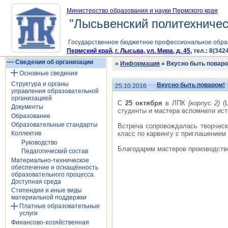
Министерство образования и науки Пермского края
"Лысьвенский политехничес
Государственное бюджетное профессиональное обра
Пермский край, г. Лысьва, ул. Мира, д. 45,
тел.: 8(3424
Сведения об организации
»
Информация
» Вкусно быть поваро
Основные сведения
Структура и органы
Вкусно быть поваром!
25.10.2016
управления образовательной
организацией
С
25 октября
в ЛПК
(корпус 2)
(Ц
Документы
студенты и мастера вспомнили ист
Образование
Образовательные стандарты
Встреча сопровождалась творческ
класс по карвингу с приглашением
Коллектив
Руководство
Благодарим мастеров производств
Педагогический состав
Материально-техническое
обеспечение и оснащённость
образовательного процесса.
Доступная среда
Стипендии и иные виды
материальной поддержки
Платные образовательные
услуги
Финансово-хозяйственная