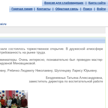
Версия для слабовидящих
|
Карта сайта
Горячая линия
|
Контакты
|
Обратная связь
|
Поиск
|
Войти
ai.ru
 зале состоялось торжественное открытие. В дружеской атмосфере
требованность на рынке труда.
 миниатюры. Очень интересно, познавательно был проведен мастер-
онидовной Меновщиковой.
аевну, Рябичко Людмилу Николаевну, Шуплецову Ларису Юрьевну.
Безденежных Татьяна Александровна,
заместитель директора по воспитательной работе