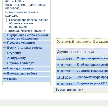
деятельность
Вакантные места для приёма
(перевода)
Организация питания в
колледже
Базовая профессиональная
образовательная
организация
Противодействие коррупции
Внутренняя система оценки
качества образования
Уважаемый посетитель, Вы зашли 
Профессионалитет
Воспитательная работа
Другие новости по теме:
Студенту
Абитуриенту
Открытие краевой вы
17.10.2016
Службы колледжа
Клуб молодых семей
20.09.2016
Наши достижения
70-летию Победы п
08.05.2015
Внеклассная работа
Краевой конкурс про
13.11.2014
Разное
"Неделя науки - 2013
08.02.2013
Версия для печати