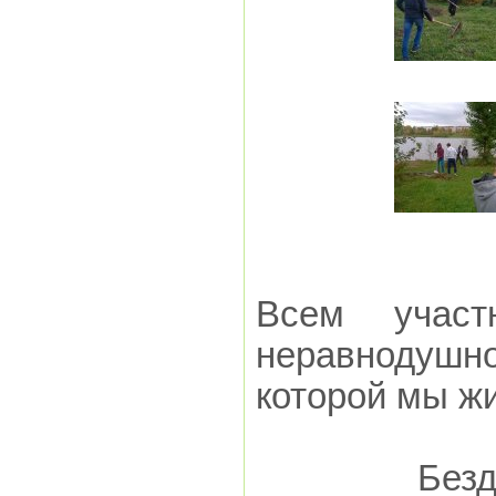
Всем участ
неравнодуш
которой мы ж
Безд