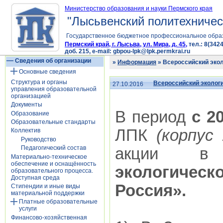
Министерство образования и науки Пермского края
"Лысьвенский политехничес
Государственное бюджетное профессиональное обра
Пермский край, г. Лысьва, ул. Мира, д. 45,
тел.: 8(3424
доб. 215, e-mail: gbpou-lpk@lpk.permkrai.ru
Сведения об организации
»
Информация
» Всероссийский экол
Основные сведения
Структура и органы
Всероссийский эколог
27.10.2016
управления образовательной
организацией
Документы
В период
с 2
Образование
Образовательные стандарты
ЛПК
(корпус
Коллектив
Руководство
Педагогический состав
акции 
Материально-техническое
обеспечение и оснащённость
экологичес
образовательного процесса.
Доступная среда
Россия».
Стипендии и иные виды
материальной поддержки
Платные образовательные
услуги
Финансово-хозяйственная