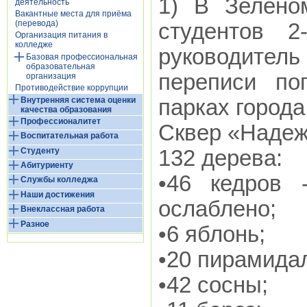
1) В Зелено
деятельность
Вакантные места для приёма
(перевода)
студентов 2
Организация питания в
колледже
руководите
Базовая профессиональная
образовательная
переписи по
организация
Противодействие коррупции
Внутренняя система оценки
парках города
качества образования
Профессионалитет
Сквер «Наде
Воспитательная работа
Студенту
132 дерева:
Абитуриенту
•46 кедров 
Службы колледжа
Наши достижения
ослаблено;
Внеклассная работа
Разное
•6 яблонь;
•20 пирамида
•42 сосны;