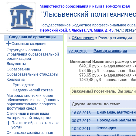
Министерство образования и науки Пермского края
"Лысьвенский политехничес
Государственное бюджетное профессиональное обра
Пермский край, г. Лысьва, ул. Мира, д. 45,
тел.: 8(3424
Сведения об организации
»
Объявления
» Размер стипендии
Основные сведения
Структура и органы
Размер стипендии
22.09.2016
управления образовательной
организацией
Внимание! Изменился размер стип
Документы
649,10 руб. - академическая -
Образование
973,65 руб. - социальная - баз
Образовательные стандарты
973,65 руб. - академическая -
1460,48 руб. - социальная - ба
Коллектив
Руководство
Педагогический состав
Уважаемый посетитель, Вы зашли 
Материально-техническое
обеспечение и оснащённость
Другие новости по теме:
образовательного процесса.
Доступная среда
Внимание, абитуриен
16.08.2016
Стипендии и иные виды
материальной поддержки
Проходные баллы по
30.07.2012
Платные образовательные
услуги
Стипендия
10.10.2011
Финансово-хозяйственная