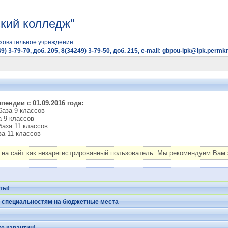
кий колледж"
зовательное учреждение
9) 3-79-70, доб. 205, 8(34249) 3-79-50, доб. 215, e-mail: gbpou-lpk@lpk.permkr
ендии с 01.09.2016 года:
 база 9 классов
а 9 классов
 база 11 классов
за 11 классов
на сайт как незарегистрированный пользователь. Мы рекомендуем Вам з
ты!
 специальностям на бюджетные места