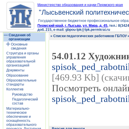
Министерство образования и науки Пермского края
"Лысьвенский политехничес
Государственное бюджетное профессиональное обра
Пермский край, г. Лысьва, ул. Мира, д. 45,
тел.: 8(3424
доб. 215, e-mail: gbpou-lpk@lpk.permkrai.ru
Сведения об
» Списки педагогических работников ГБПО
организации
Основные
сведения
54.01.12 Художн
Структура и органы
управления
образовательной
spisok_ped_rabotn
организацией
Документы
[469.93 Kb] (cкачи
Образование
Образовательные
стандарты
Посмотреть онлай
Коллектив
Руководство
spisok_ped_rabotn
Педагогический
состав
Материально-
техническое
обеспечение и
оснащённость
образовательного
процесса. Доступная
Версия для печати