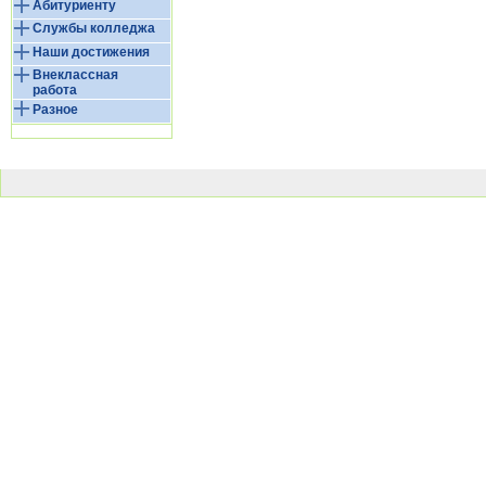
Абитуриенту
Службы колледжа
Наши достижения
Внеклассная
работа
Разное