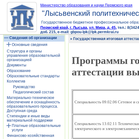
Министерство образования и науки Пермского края
"Лысьвенский политехничес
Государственное бюджетное профессиональное обра
Пермский край, г. Лысьва, ул. Мира, д. 45,
тел.: 8(3424
доб. 215, e-mail: gbpou-lpk@lpk.permkrai.ru
Сведения об организации
» Государственная итоговая аттеста
Основные сведения
Структура и органы
управления образовательной
Программы го
организацией
Документы
аттестации в
Образование
Образовательные стандарты
Коллектив
Руководство
Педагогический состав
Материально-техническое
Специальность 09.02.06 Сетевое и 
обеспечение и оснащённость
образовательного процесса.
Доступная среда
Стипендии и иные виды
материальной поддержки
Специальность 13.02.11 Техническа
Платные образовательные
электрического и электромеханическ
услуги
Финансово-хозяйственная