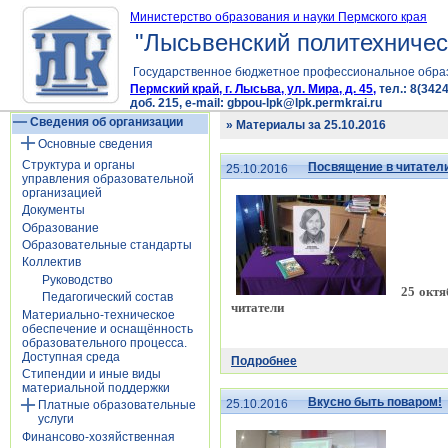
Министерство образования и науки Пермского края
"Лысьвенский политехничес
Государственное бюджетное профессиональное обра
Пермский край, г. Лысьва, ул. Мира, д. 45,
тел.: 8(3424
доб. 215, e-mail: gbpou-lpk@lpk.permkrai.ru
Сведения об организации
» Материалы за 25.10.2016
Основные сведения
Структура и органы
Посвящение в читател
25.10.2016
управления образовательной
организацией
Документы
Образование
Образовательные стандарты
Коллектив
Руководство
25 октя
Педагогический состав
читатели
Материально-техническое
обеспечение и оснащённость
образовательного процесса.
Доступная среда
Подробнее
Стипендии и иные виды
материальной поддержки
Вкусно быть поваром!
25.10.2016
Платные образовательные
услуги
Финансово-хозяйственная