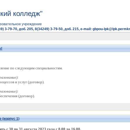
кий колледж"
зовательное учреждение
9) 3-79-70, доб. 205, 8(34249) 3-79-50, доб. 215, e-mail: gbpou-lpk@lpk.permkr
ы!
еление по следующим специальностям.
разование):
оцессов и услуг (договор).
разование):
еспечения (договор).
 (корпус 1)
ь с 30 по 31 августа 2023 года с 8.00 до 16.00.