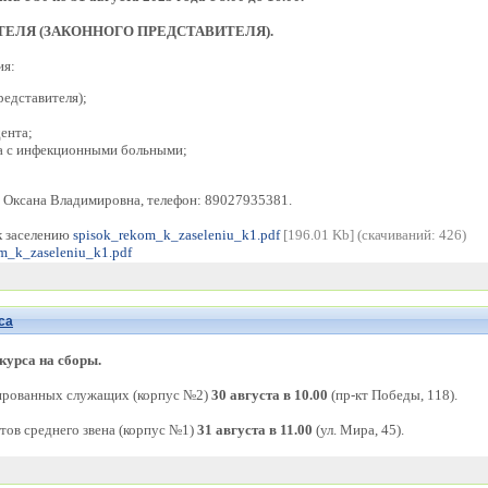
ТЕЛЯ (ЗАКОННОГО ПРЕДСТАВИТЕЛЯ).
ия:
редставителя);
ента;
та с инфекционными больными;
Оксана Владимировна, телефон: 89027935381.
к заселению
spisok_rekom_k_zaseleniu_k1.pdf
[196.01 Kb] (cкачиваний: 426)
m_k_zaseleniu_k1.pdf
са
курса на сборы.
ированных служащих (корпус №2)
30 августа в 10.00
(пр-кт Победы, 118).
тов среднего звена (корпус №1)
31 августа в 11.00
(ул. Мира, 45).