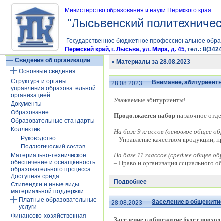
Министерство образования и науки Пермского края
"Лысьвенский политехничес
Государственное бюджетное профессиональное обра
Пермский край, г. Лысьва, ул. Мира, д. 45,
тел.: 8(3424
Сведения об организации
» Материалы за 28.08.2023
Основные сведения
Структура и органы
Внимание, абитуриент
28.08.2023
управления образовательной
организацией
Уважаемые абитуриенты!
Документы
Образование
Продолжается набор
на заочное отд
Образовательные стандарты
Коллектив
На базе 9 классов (основное общее об
Руководство
– Управление качеством продукции, пр
Педагогический состав
На базе 11 классов (среднее общее об
Материально-техническое
обеспечение и оснащённость
– Право и организация социального об
образовательного процесса.
Доступная среда
Подробнее
Стипендии и иные виды
материальной поддержки
Платные образовательные
Заселение в общежитие
28.08.2023
услуги
Финансово-хозяйственная
Заселение в общежитие будет проходит