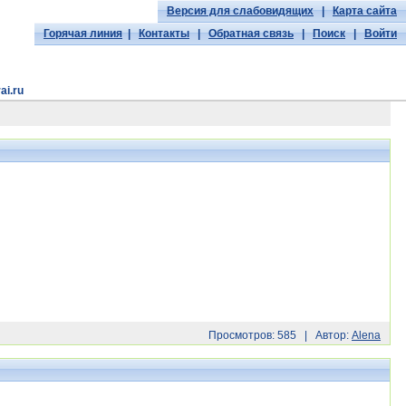
Версия для слабовидящих
|
Карта сайта
Горячая линия
|
Контакты
|
Обратная связь
|
Поиск
|
Войти
ai.ru
Просмотров: 585 | Автор:
Alena