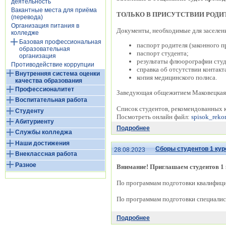
деятельность
Вакантные места для приёма
ТОЛЬКО В ПРИСУТСТВИИ РОДИ
(перевода)
Организация питания в
Документы, необходимые для заселен
колледже
Базовая профессиональная
паспорт родителя (законного п
образовательная
паспорт студента;
организация
результаты флюорографии студ
Противодействие коррупции
справка об отсутствии контак
Внутренняя система оценки
копия медицинского полиса.
качества образования
Профессионалитет
Заведующая общежитием Маковецкая 
Воспитательная работа
Список студентов, рекомендованных 
Студенту
Посмотреть онлайн файл:
spisok_reko
Абитуриенту
Подробнее
Службы колледжа
Наши достижения
Сборы студентов 1 кур
28.08.2023
Внеклассная работа
Разное
Внимание! Приглашаем студентов 1 
По программам подготовки квалифиц
По программам подготовки специалис
Подробнее