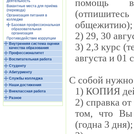
помощь в 
деятельность
Вакантные места для приёма
(перевода)
(отпишитес
Организация питания в
колледже
общежитию);
Базовая профессиональная
образовательная
2) 29, 30 авг
организация
Противодействие коррупции
Внутренняя система оценки
3) 2,3 курс (
качества образования
Профессионалитет
августа и 01 
Воспитательная работа
Студенту
Абитуриенту
С собой нужно
Службы колледжа
Наши достижения
1) КОПИЯ де
Внеклассная работа
Разное
2) справка от
том, что Вы
(годна 3 дня);