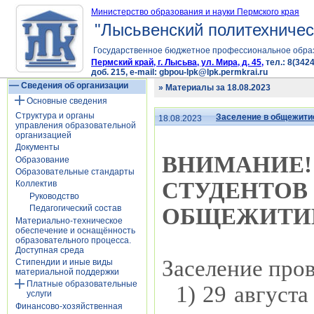
Министерство образования и науки Пермского края
"Лысьвенский политехничес
Государственное бюджетное профессиональное обра
Пермский край, г. Лысьва, ул. Мира, д. 45,
тел.: 8(3424
доб. 215, e-mail: gbpou-lpk@lpk.permkrai.ru
Сведения об организации
» Материалы за 18.08.2023
Основные сведения
Структура и органы
Заселение в общежитие
18.08.2023
управления образовательной
организацией
Документы
ВНИМАНИ
Образование
Образовательные стандарты
СТУДЕНТ
Коллектив
Руководство
Педагогический состав
ОБЩЕЖИТИЕ по
Материально-техническое
обеспечение и оснащённость
образовательного процесса.
Доступная среда
Заселение про
Стипендии и иные виды
материальной поддержки
Платные образовательные
1) 29 август
услуги
Финансово-хозяйственная