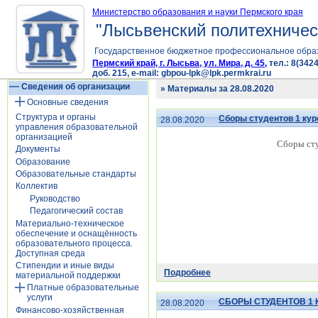
Министерство образования и науки Пермского края
"Лысьвенский политехничес
Государственное бюджетное профессиональное обра
Пермский край, г. Лысьва, ул. Мира, д. 45,
тел.: 8(3424
доб. 215, e-mail: gbpou-lpk@lpk.permkrai.ru
Сведения об организации
» Материалы за 28.08.2020
Основные сведения
Структура и органы
Сборы студентов 1 кур
28.08.2020
управления образовательной
организацией
Сборы сту
Документы
Образование
Образовательные стандарты
Коллектив
Руководство
Педагогический состав
Материально-техническое
обеспечение и оснащённость
образовательного процесса.
Доступная среда
Стипендии и иные виды
Подробнее
материальной поддержки
Платные образовательные
услуги
СБОРЫ СТУДЕНТОВ 1
28.08.2020
Финансово-хозяйственная