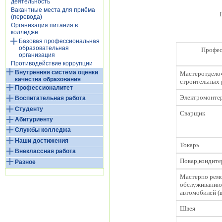
деятельность
Вакантные места для приёма
(перевода)
Организация питания в
колледже
Базовая профессиональная
образовательная
Профес
организация
Противодействие коррупции
Внутренняя система оценки
Мастеротдело
качества образования
строительных 
Профессионалитет
Электромонте
Воспитательная работа
Студенту
Сварщик
Абитуриенту
Службы колледжа
Наши достижения
Токарь
Внеклассная работа
Повар,кондите
Разное
Мастерпо рем
обслуживанию
автомобилей (
Швея