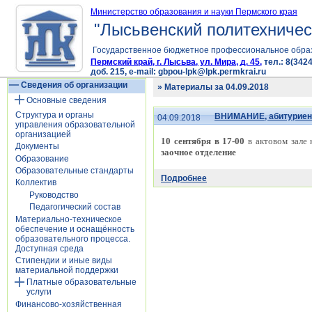
Министерство образования и науки Пермского края
"Лысьвенский политехничес
Государственное бюджетное профессиональное обра
Пермский край, г. Лысьва, ул. Мира, д. 45,
тел.: 8(3424
доб. 215, e-mail: gbpou-lpk@lpk.permkrai.ru
Сведения об организации
» Материалы за 04.09.2018
Основные сведения
Структура и органы
ВНИМАНИЕ, абитуриент
04.09.2018
управления образовательной
организацией
10 сентября в 17-00
в актовом зале
Документы
заочное отделение
Образование
Образовательные стандарты
Подробнее
Коллектив
Руководство
Педагогический состав
Материально-техническое
обеспечение и оснащённость
образовательного процесса.
Доступная среда
Стипендии и иные виды
материальной поддержки
Платные образовательные
услуги
Финансово-хозяйственная