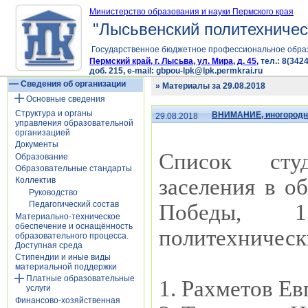
Министерство образования и науки Пермского края
"Лысьвенский политехничес
Государственное бюджетное профессиональное обра
Пермский край, г. Лысьва, ул. Мира, д. 45,
тел.: 8(3424
доб. 215, e-mail: gbpou-lpk@lpk.permkrai.ru
Сведения об организации
» Материалы за 29.08.2018
Основные сведения
Структура и органы
ВНИМАНИЕ, иногородн
29.08.2018
управления образовательной
организацией
Документы
Список студ
Образование
Образовательные стандарты
заселения в об
Коллектив
Руководство
Педагогический состав
Победы, 1
Материально-техническое
обеспечение и оснащённость
политехническ
образовательного процесса.
Доступная среда
Стипендии и иные виды
материальной поддержки
Платные образовательные
1. Рахметов Е
услуги
Финансово-хозяйственная