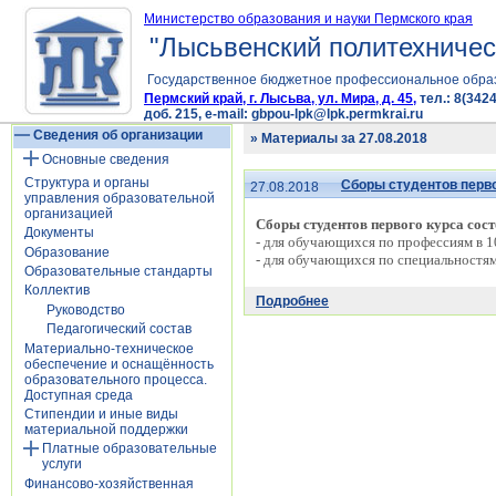
Министерство образования и науки Пермского края
"Лысьвенский политехничес
Государственное бюджетное профессиональное обра
Пермский край, г. Лысьва, ул. Мира, д. 45,
тел.: 8(3424
доб. 215, e-mail: gbpou-lpk@lpk.permkrai.ru
Сведения об организации
» Материалы за 27.08.2018
Основные сведения
Структура и органы
Сборы студентов перво
27.08.2018
управления образовательной
организацией
Сборы студентов первого курса сост
Документы
- для обучающихся по профессиям в 10
Образование
- для обучающихся по специальностям 
Образовательные стандарты
Коллектив
Подробнее
Руководство
Педагогический состав
Материально-техническое
обеспечение и оснащённость
образовательного процесса.
Доступная среда
Стипендии и иные виды
материальной поддержки
Платные образовательные
услуги
Финансово-хозяйственная