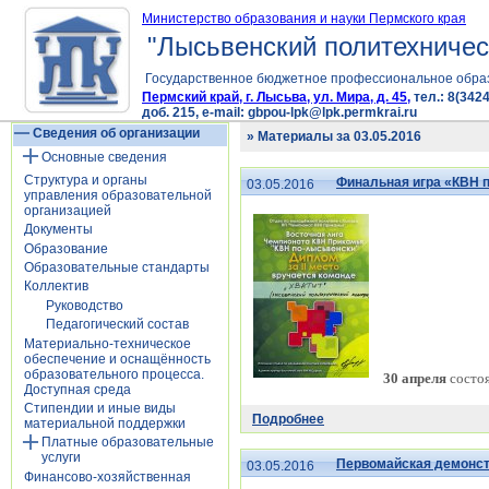
Министерство образования и науки Пермского края
"Лысьвенский политехничес
Государственное бюджетное профессиональное обра
Пермский край, г. Лысьва, ул. Мира, д. 45,
тел.: 8(3424
доб. 215, e-mail: gbpou-lpk@lpk.permkrai.ru
Сведения об организации
» Материалы за 03.05.2016
Основные сведения
Структура и органы
Финальная игра «КВН 
03.05.2016
управления образовательной
организацией
Документы
Образование
Образовательные стандарты
Коллектив
Руководство
Педагогический состав
Материально-техническое
обеспечение и оснащённость
образовательного процесса.
30 апреля
состоя
Доступная среда
Стипендии и иные виды
Подробнее
материальной поддержки
Платные образовательные
услуги
Первомайская демонс
03.05.2016
Финансово-хозяйственная