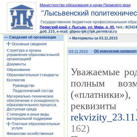
Министерство образования и науки Пермского края
"Лысьвенский политехничес
Государственное бюджетное профессиональное обра
Пермский край, г. Лысьва, ул. Мира, д. 45,
тел.: 8(3424
доб. 215, e-mail: gbpou-lpk@lpk.permkrai.ru
Сведения об организации
» Материалы за 03.11.2015
Основные сведения
Структура и органы
Об изменении реквизит
03.11.2015
управления образовательной
организацией
Документы
Уважаемые род
Образование
Образовательные стандарты
полным возм
Коллектив
Руководство
Педагогический состав
(«платники»),
Материально-техническое
обеспечение и оснащённость
реквизиты
образовательного процесса.
Доступная среда
rekvizity_23.11
Стипендии и иные виды
материальной поддержки
Платные образовательные
162)
услуги
Финансово-хозяйственная