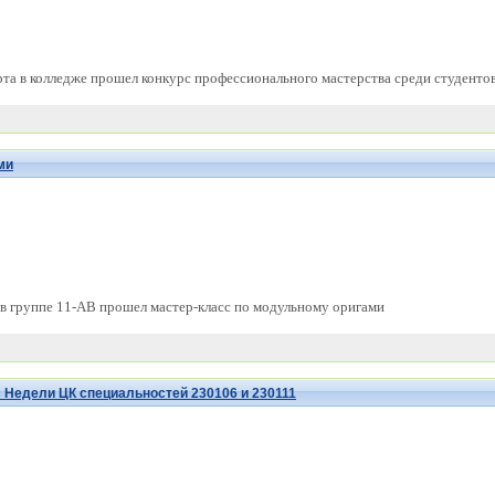
рта в колледже прошел конкурс профессионального мастерства среди студент
ми
в группе 11-АВ прошел мастер-класс по модульному оригами
 Недели ЦК специальностей 230106 и 230111