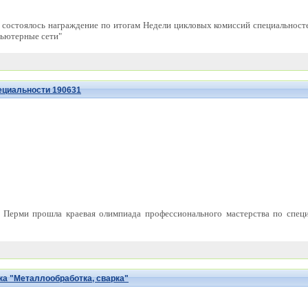
 состоялось награждение по итогам Недели цикловых комиссий специальност
пьютерные сети"
ециальности 190631
. Перми прошла краевая олимпиада профессионального мастерства по спец
а "Металлообработка, сварка"