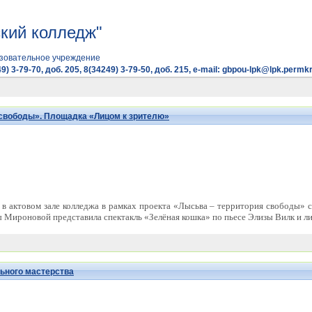
кий колледж"
зовательное учреждение
9) 3-79-70, доб. 205, 8(34249) 3-79-50, доб. 215, e-mail: gbpou-lpk@lpk.permkr
 свободы». Площадка «Лицом к зрителю»
 в актовом зале колледжа в рамках проекта «Лысьва – территория свободы» 
 Мироновой представила спектакль «Зелёная кошка» по пьесе Элизы Вилк и
ьного мастерства