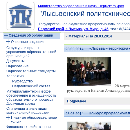
Министерство образования и науки Пермского края
"Лысьвенский политехничес
Государственное бюджетное профессиональное обра
Пермский край, г. Лысьва, ул. Мира, д. 45,
тел.: 8(3424
Сведения об организации
» Материалы за 28.03.2014
Основные сведения
Структура и органы
«Лысьва – территория
28.03.2014
управления образовательной
организацией
Документы
Образование
Образовательные стандарты
Коллектив
Руководство
28 марта
Педагогический состав
руководством Натальи Александровны
Материально-техническое
обеспечение и оснащённость
образовательного процесса.
Подробнее
Доступная среда
Стипендии и иные виды
материальной поддержки
Конкурс профессионал
28.03.2014
Платные образовательные
услуги
Финансово-хозяйственная