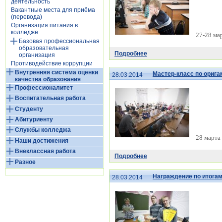
деятельность
Вакантные места для приёма
(перевода)
Организация питания в
колледже
27-28 ма
Базовая профессиональная
образовательная
Подробнее
организация
Противодействие коррупции
Внутренняя система оценки
Мастер-класс по орига
28.03.2014
качества образования
Профессионалитет
Воспитательная работа
Студенту
Абитуриенту
Службы колледжа
28 марта 
Наши достижения
Внеклассная работа
Подробнее
Разное
Награждение по итогам
28.03.2014