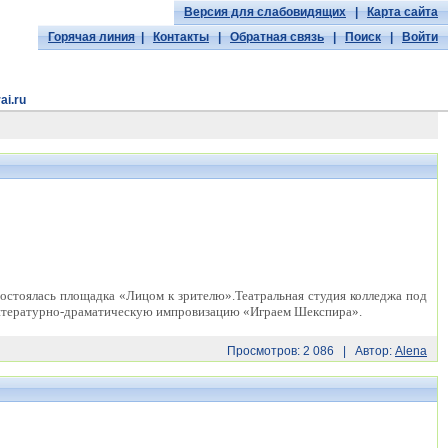
Версия для слабовидящих
|
Карта сайта
Горячая линия
|
Контакты
|
Обратная связь
|
Поиск
|
Войти
ai.ru
состоялась площадка «Лицом к зрителю».Театральная студия колледжа под
 литературно-драматическую импровизацию «Играем Шекспира».
Просмотров: 2 086 | Автор:
Alena