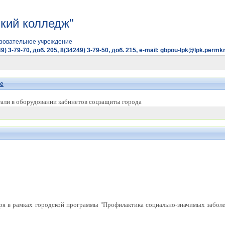
кий колледж"
зовательное учреждение
9) 3-79-70, доб. 205, 8(34249) 3-79-50, доб. 215, e-mail: gbpou-lpk@lpk.permkr
е
гали в оборудовании кабинетов соцзащиты города
ря в рамках городской программы "Профилактика социально-значимых заболе