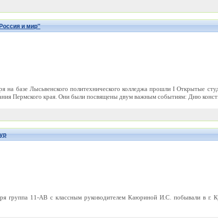
Россия и мир''
ря на базе Лысьвенского политехнического колледжа прошли I Открытые сту
ания Пермского края. Они были посвящены двум важным событиям: Дню конст
гур
ря группа 11-АВ с классным руководителем Каюриной И.С. побывали в г. 