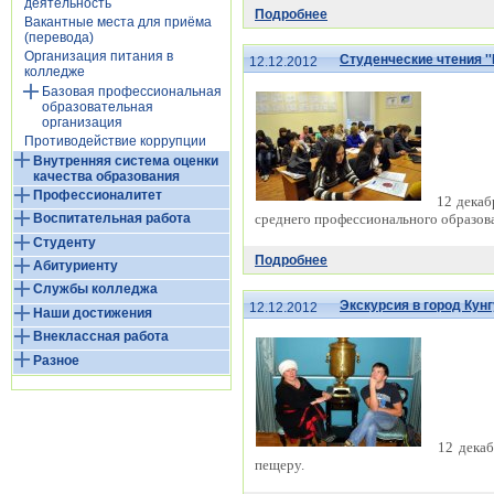
деятельность
Подробнее
Вакантные места для приёма
(перевода)
Организация питания в
Студенческие чтения ''
12.12.2012
колледже
Базовая профессиональная
образовательная
организация
Противодействие коррупции
Внутренняя система оценки
качества образования
Профессионалитет
12 декаб
среднего профессионального образов
Воспитательная работа
Студенту
Подробнее
Абитуриенту
Службы колледжа
Экскурсия в город Кун
12.12.2012
Наши достижения
Внеклассная работа
Разное
12 декаб
пещеру.