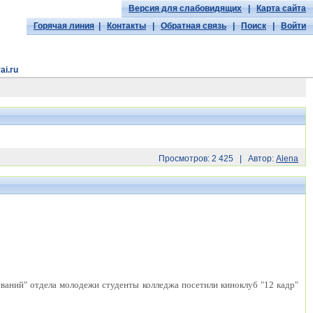
Версия для слабовидящих
|
Карта сайта
Горячая линия
|
Контакты
|
Обратная связь
|
Поиск
|
Войти
ai.ru
Просмотров: 2 425 | Автор:
Alena
ваний" отдела молодежи студенты колледжа посетили киноклуб "12 кадр"