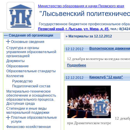
Министерство образования и науки Пермского края
"Лысьвенский политехничес
Государственное бюджетное профессиональное обра
Пермский край, г. Лысьва, ул. Мира, д. 45,
тел.: 8(3424
Сведения об организации
» Материалы за 12.12.2012
Основные сведения
Структура и органы
Волонтерское движени
12.12.2012
управления образовательной
организацией
12 декабря волонтеры колледжа помо
Документы
Подробнее
Образование
Образовательные стандарты
Коллектив
Киноклуб "12 кадр"
12.12.2012
Руководство
Педагогический состав
Материально-техническое
обеспечение и оснащённость
образовательного процесса.
Доступная среда
Стипендии и иные виды
материальной поддержки
Платные образовательные
12 декаб
услуги
при Драматическом театре
Финансово-хозяйственная